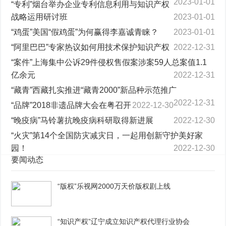
2023-01-01
“专利”烟台举办企业专利信息利用与知识产权
战略运用研讨班
2023-01-01
“鸡蛋”美国“假鸡蛋”为何赢得李嘉诚青睐？
2023-01-01
“阿里巴巴”专家热议如何用技术保护知识产权
2022-12-31
“案件”上海集中公诉29件侵权售假案涉案59人总案值1.1
亿余元
2022-12-31
“藏青”西藏扎实推进“藏青2000”新品种示范推广
2022-12-31
“品牌”2018非遗品牌大会在粤召开
2022-12-30
“晚疫病”马铃薯抗晚疫病科研取得新进展
2022-12-30
“火灾”第14个全国防灾减灾日，一起用创新守护美好家
园！
2022-12-30
要闻动态
“版权”乐视网2000万天价版权剧上线
“知识产权”辽宁成立知识产权代理行业协会