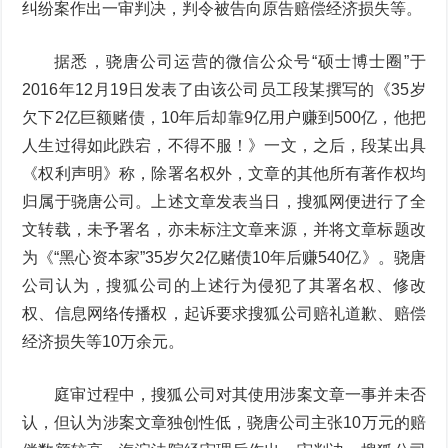
纠纷案作出一审判决，判令被告向原告赔偿经济损失等。
据悉，骁唐公司运营的微信公众号“硕士博士圈”于
2016年12月19日发表了由该公司员工段某撰写的《35岁
欠下2亿巨额赌债，10年后却靠9亿用户赚到500亿，他把
人生过得如此跌宕，不得不服！》一文，之后，段某出具
《权利声明》称，除署名权外，文章的其他所有著作权均
归属于骁唐公司。上述文章发表当日，搜狐网便进行了全
文转载，未予署名，亦未标注文章来源，并将文章标题改
为《“黑心资本家”35岁欠2亿赌债10年后赚540亿》。骁唐
公司认为，搜狐公司的上述行为侵犯了其署名权、修改
权、信息网络传播权，起诉要求搜狐公司赔礼道歉、赔偿
经济损失等10万余元。
庭审过程中，搜狐公司对其使用涉案文章一事并未否
认，但认为涉案文章独创性低，骁唐公司主张10万元的赔