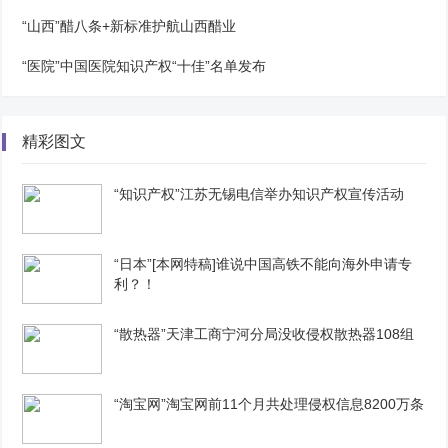
“山西”醋八条+新标准护航山西醋业
“医院”中国医院知识产权“十佳”名单发布
精彩图文
“知识产权”江苏无锡电信举办知识产权宣传活动
“日本”[本网特稿]谁说中国高铁不能向海外申请专
利？！
“散热器”天津工商宁河分局没收侵权散热器108组
“淘宝网”淘宝网前11个月共处理侵权信息8200万条