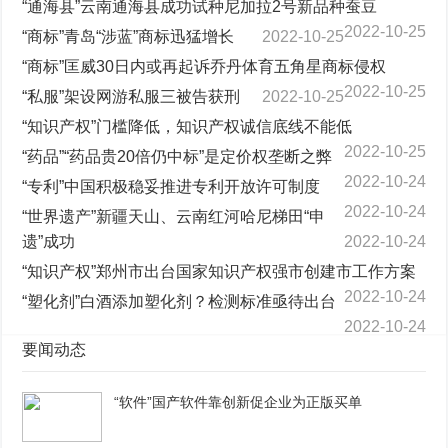
“通海县”云南通海县成功试种尼加拉2号新品种蚕豆
2022-10-25
“商标”青岛“涉蓝”商标迅猛增长
2022-10-25
“商标”匡威30日内或再起诉乔丹体育五角星商标侵权
2022-10-25
“私服”架设网游私服三被告获刑
2022-10-25
“知识产权”门槛降低，知识产权诚信底线不能低
2022-10-25
“药品”“药品贵20倍仍中标”是定价权垄断之弊
2022-10-24
“专利”中国积极稳妥推进专利开放许可制度
2022-10-24
“世界遗产”新疆天山、云南红河哈尼梯田“申
遗”成功
2022-10-24
“知识产权”郑州市出台国家知识产权强市创建市工作方案
2022-10-24
“塑化剂”白酒添加塑化剂？检测标准亟待出台
2022-10-24
要闻动态
“软件”国产软件靠创新促企业为正版买单