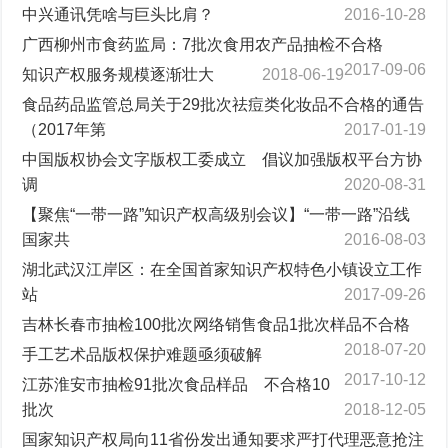
中兴通讯凭啥与巨头比肩？
2016-10-28
广西柳州市食药监局：7批次食用农产品抽检不合格
2017-09-06
知识产权服务规模逐渐壮大
2018-06-19
食品药品监管总局关于29批次祛痘类化妆品不合格的通告
（2017年第
2017-01-19
中国版权协会文字版权工委成立 倡议加强版权平台方协
调
2020-08-31
【聚焦“一带一路”知识产权高级别会议】“一带一路”沿线
国家共
2016-08-03
湖北武汉江岸区：在全国首家知识产权特色小镇设立工作
站
2017-09-26
吉林长春市抽检100批次网络销售食品1批次样品不合格
2018-07-20
手工艺术品版权保护难题亟须破解
2017-10-12
江苏淮安市抽检91批次食品样品 不合格10
批次
2018-12-05
国家知识产权局向11省份发出通知要求严打代理恶意抢注