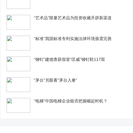
“艺术品”限量艺术品为投资收藏开辟新渠道
“标准”我国标准专利实施法律环境亟需完善
“铆钉”建德查获假冒“匡威”铆钉鞋117双
“茅台”另眼看“茅台入奢”
“电梯”中国电梯企业能否把握崛起时机？