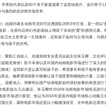
、学界的代表以及60个亲子家庭观看了这部动画片。该片将于1
参与激烈的贺岁档市场竞争。
侠》由国内著名动画导演刘可欣携团队历时3年打造，是一部以“
电影，在原作品奇幻色彩基础上增添了浓浓的“爱”的感情元素。
骑侠保卫水之世界这一主线索外，还有孩子如何与父母沟通，与朋
父母与孩子的共鸣。
欣，聚影汇创始人、动漫游戏专业委员会副主任朱玉卿，文化评
《超能龙骑侠》影片本身以及对国内动画电影市场进行了深入的
龙骑侠》这部影片是认真写给孩子的，希望家长和孩子能有更多
地表达。她希望借助影片能够让孩子感受爱和拥抱的力量，让孩
人、温暖他人。周黎明从国产动画电影如何讲好故事的角度进行
欢电影提出几点建议。朱玉卿对2016年动画电影市场情况进行
画电影市场进行展望。他认为2016年是国内电影市场惊心动魄又
震荡过后，最终电影市场还是以小幅微涨收官，全年电影总票房