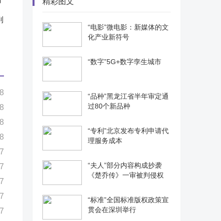
精彩图文
判
“电影”微电影：新媒体的文
化产业新符号
“数字”5G+数字孪生城市
8
“品种”黑龙江省半年审定通
过80个新品种
8
8
“专利”北京发布专利申请代
8
理服务成本
7
“夫人”部分内容构成抄袭
7
《楚乔传》一审被判侵权
7
7
“标准”全国标准版权政策宣
贯会在深圳举行
7