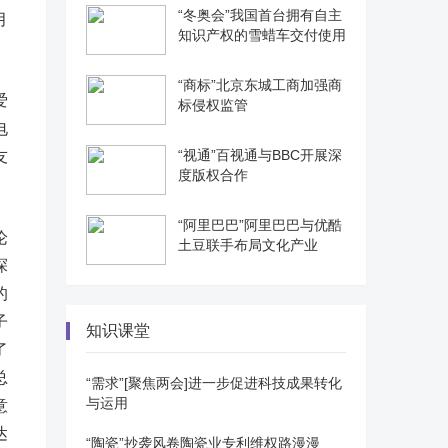
“冬奥会”我国首台拥有自主
月
知识产权的雪蜡车交付使用
“商标”北京东城工商加强商
爱
标侵权监管
电
“视通”百视通与BBC开展深
友
度版权合作
“阿里巴巴”阿里巴巴与优酷
论
土豆联手布局文化产业
探
的
子
知识课堂
了
总
“需求”[聚焦两会]进一步促进科技成果转化
与运用
意
达
“陶瓷”抄袭风卷陶瓷业专利维权路漫漫