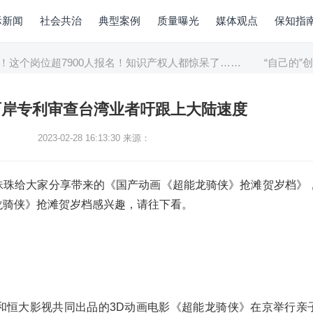
际新闻
社会共治
典型案例
质量曝光
媒体观点
保知指
这个岗位超7900人报名！知识产权人都惊呆了……
“自己的”创新
两岸专利审查台湾业者吁跟上大陆速度
2023-02-28 16:13:30
来源：
珠珠给大家分享带来的《国产动画《超能龙骑侠》抢滩贺岁档》
龙骑侠》抢滩贺岁档感兴趣，请往下看。
球和恒大影视共同出品的3D动画电影《超能龙骑侠》在京举行亲