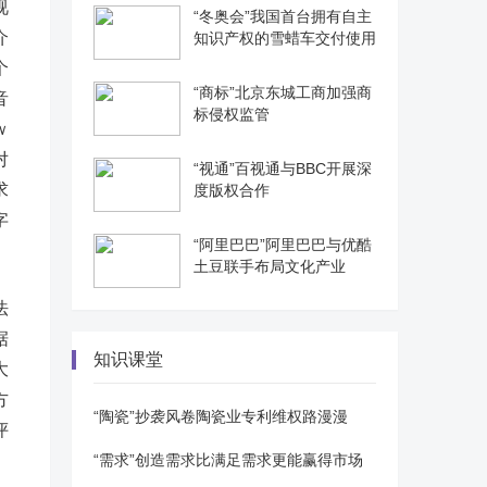
视
“冬奥会”我国首台拥有自主
介
知识产权的雪蜡车交付使用
个
“商标”北京东城工商加强商
音
标侵权监管
ｗ
对
“视通”百视通与BBC开展深
求
度版权合作
字
“阿里巴巴”阿里巴巴与优酷
土豆联手布局文化产业
法
据
知识课堂
大
方
“陶瓷”抄袭风卷陶瓷业专利维权路漫漫
评
“需求”创造需求比满足需求更能赢得市场