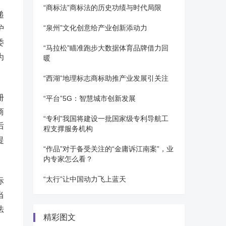
“商标法”商标法的历史功绩与时代局限
递
“泉州”文化创意给产业创新添动力
护
委
“马拉松”瞄准跑步大数据体育品牌借力回
为
暖
“西湖”地理标志商标助推产业发展引关注
册
“平台”5G：智慧城市创新发展
商
“专利”我国将建设一批国家级专利导航工
后
程支撑服务机构
提
“作品”对于备受关注的“金庸诉江南案”，业
内专家怎么看？
“太行”让中国动力飞上蓝天
际
当
法
精彩图文