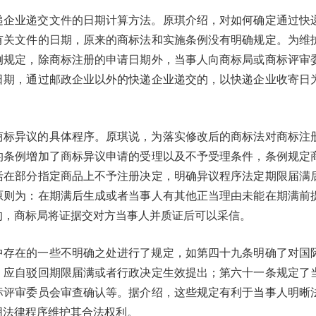
递企业递交文件的日期计算方法。原琪介绍，对如何确定通过快
有关文件的日期，原来的商标法和实施条例没有明确规定。为维
例规定，除商标注册的申请日期外，当事人向商标局或商标评审
日期，通过邮政企业以外的快递企业递交的，以快递企业收寄日
商标异议的具体程序。原琪说，为落实修改后的商标法对商标注
的条例增加了商标异议申请的受理以及不予受理条件，条例规定
括在部分指定商品上不予注册决定，明确异议程序法定期限届满
原则为：在期满后生成或者当事人有其他正当理由未能在期满前
的，商标局将证据交对方当事人并质证后可以采信。
中存在的一些不明确之处进行了规定，如第四十九条明确了对国
，应自驳回期限届满或者行政决定生效提出；第六十一条规定了
标评审委员会审查确认等。据介绍，这些规定有利于当事人明晰
用法律程序维护其合法权利。