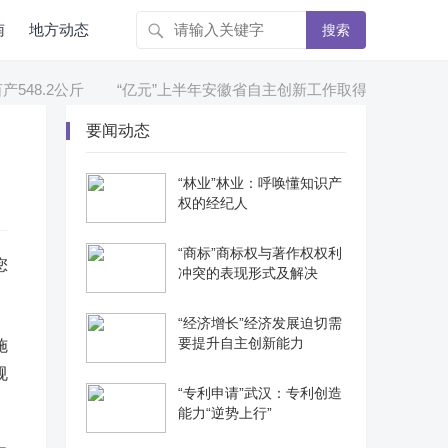
南
地方动态
搜索
8.2公斤
“亿元”上半年安徽省自主创新工作取得新进展
“科
要闻动态
“林业”林业：呼唤懂知识产
权的经纪人
“商标”商标权与著作权权利
您
冲突的表现形式及解决
“经济增长”经济发展迫切需
要提升自主创新能力
施
规
“专利申请”武汉：专利创造
能力“逆势上行”