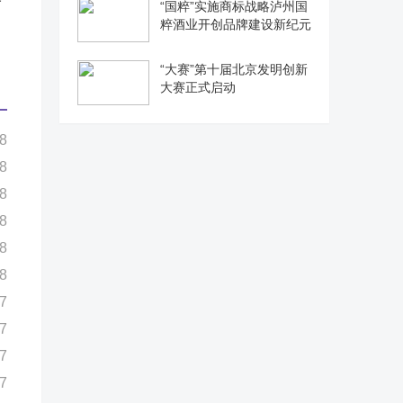
“国粹”实施商标战略泸州国
粹酒业开创品牌建设新纪元
“大赛”第十届北京发明创新
大赛正式启动
8
8
8
8
8
8
7
7
7
7