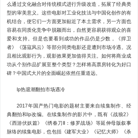
么通过文化融合对传统模式进行升级改造，拓展了经典类
型的审美意义。这些电影对工业化技法与中国化创作的有
机结合，使它们一方面更加贴近了本土需求，另一方面也
容易在同质化竞争中脱颖而出，自然更容易获得观众的喜
爱和支持。但是也要看到成功的作品仍是少数，《捍卫
者》《荡寇风云》等部分同类电影还是遭到市场冷遇。况
且相比观影行为，观影效果更加值得关注。如何将商业成
功从个别作品扩展至整个类型？怎样将高票房转化为好口
碑？中国式大片的全面崛起依然任重道远。
Ip热退潮翻拍市场遇冷
2017年国产热门电影的题材主要来自续集制作、经
典翻拍和Ip改编。在续集制作的影片中，既有《战狼2》
《西游伏妖篇》《绣春刀Ⅱ：修罗战场》等延伸母版叙事
脉络的续集电影，也包括《建军大业》《记忆大师》《杀