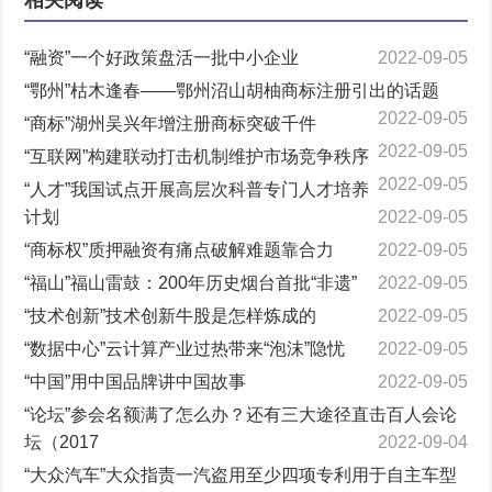
相关阅读
“融资”一个好政策盘活一批中小企业
2022-09-05
“鄂州”枯木逢春——鄂州沼山胡柚商标注册引出的话题
2022-09-05
“商标”湖州吴兴年增注册商标突破千件
2022-09-05
“互联网”构建联动打击机制维护市场竞争秩序
2022-09-05
“人才”我国试点开展高层次科普专门人才培养
计划
2022-09-05
“商标权”质押融资有痛点破解难题靠合力
2022-09-05
“福山”福山雷鼓：200年历史烟台首批“非遗”
2022-09-05
“技术创新”技术创新牛股是怎样炼成的
2022-09-05
“数据中心”云计算产业过热带来“泡沫”隐忧
2022-09-05
“中国”用中国品牌讲中国故事
2022-09-05
“论坛”参会名额满了怎么办？还有三大途径直击百人会论
坛（2017
2022-09-04
“大众汽车”大众指责一汽盗用至少四项专利用于自主车型