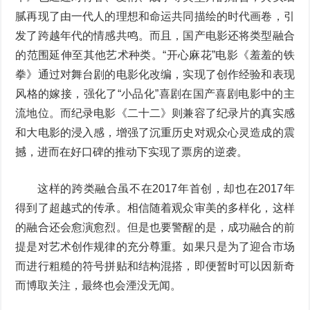
腻再现了由一代人的理想和命运共同描绘的时代画卷，引
发了跨越年代的情感共鸣。而且，国产电影还将类型融合
的范围延伸至其他艺术种类。“开心麻花”电影《羞羞的铁
拳》通过对舞台剧的电影化改编，实现了创作经验和表现
风格的嫁接，强化了“小品化”喜剧在国产喜剧电影中的主
流地位。而纪录电影《二十二》则兼容了纪录片的真实感
和大电影的浸入感，增强了沉重历史对观众心灵造成的震
撼，进而在好口碑的推动下实现了票房的逆袭。
这样的跨类融合虽不在2017年首创，却也在2017年
得到了超越式的传承。相信随着观众审美的多样化，这样
的融合还会愈演愈烈。但是也要警醒的是，成功融合的前
提是对艺术创作规律的充分尊重。如果只是为了迎合市场
而进行粗糙的符号拼贴和结构混搭，即便暂时可以因新奇
而博取关注，最终也会湮没无闻。