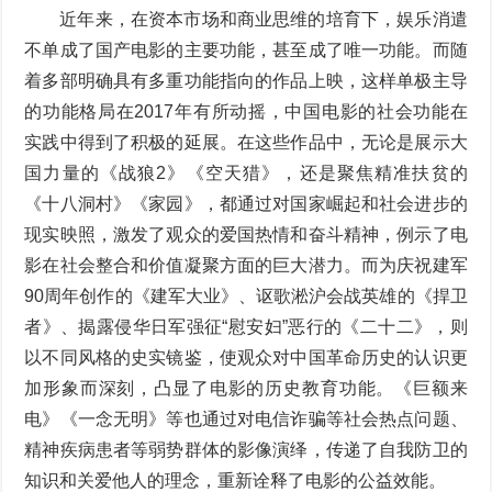
近年来，在资本市场和商业思维的培育下，娱乐消遣
不单成了国产电影的主要功能，甚至成了唯一功能。而随
着多部明确具有多重功能指向的作品上映，这样单极主导
的功能格局在2017年有所动摇，中国电影的社会功能在
实践中得到了积极的延展。在这些作品中，无论是展示大
国力量的《战狼2》《空天猎》，还是聚焦精准扶贫的
《十八洞村》《家园》，都通过对国家崛起和社会进步的
现实映照，激发了观众的爱国热情和奋斗精神，例示了电
影在社会整合和价值凝聚方面的巨大潜力。而为庆祝建军
90周年创作的《建军大业》、讴歌淞沪会战英雄的《捍卫
者》、揭露侵华日军强征“慰安妇”恶行的《二十二》，则
以不同风格的史实镜鉴，使观众对中国革命历史的认识更
加形象而深刻，凸显了电影的历史教育功能。《巨额来
电》《一念无明》等也通过对电信诈骗等社会热点问题、
精神疾病患者等弱势群体的影像演绎，传递了自我防卫的
知识和关爱他人的理念，重新诠释了电影的公益效能。