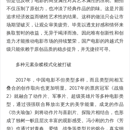
但是也反映了电影的商业属性对其艺术属性的压制。翻拍
不仅压制了原创力，也冲淡了经典作品的韵味。这是片面
追求经济效益而牺牲艺术性的结果。这样的做法只会让市
场期望破灭，让观众审美疲劳。毕竟以透支好感和情怀来
换取暂时的收益，无异于竭泽而渔。因此唯有创新性和创
造力才能推动电影市场的持续繁荣，国产电影的跨越式升
级只能依赖于原创品质的稳步提升，并无捷径可寻。
多种元素杂糅模式化被打破
2017年，中国电影不但类型多样，而且类型间相互
叠合的创作取向也更加明显。2017年的票房冠军《战狼
2》就融合了动作片、军事片、超级英雄片等多种电影类
型，通过强强联合释放出更大的美学能量。成龙的作品
《功夫瑜伽》则将动作片与喜剧片、探险片相结合，也形
成了独树一帜且层次丰富的观影感受。冯小刚的力作《芳
华》也通过对青春、爱情、战争等类型片的熔合，真实细