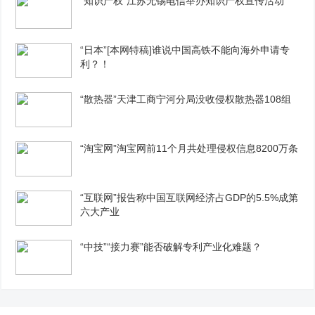
“知识产权”江苏无锡电信举办知识产权宣传活动
“日本”[本网特稿]谁说中国高铁不能向海外申请专
利？！
“散热器”天津工商宁河分局没收侵权散热器108组
“淘宝网”淘宝网前11个月共处理侵权信息8200万条
“互联网”报告称中国互联网经济占GDP的5.5%成第
六大产业
“中技”“接力赛”能否破解专利产业化难题？