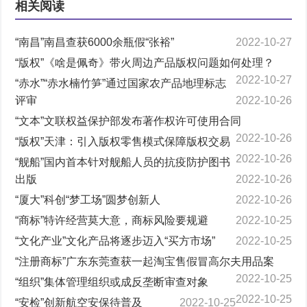
相关阅读
“南昌”南昌查获6000余瓶假“张裕”
2022-10-27
“版权”《啥是佩奇》带火周边产品版权问题如何处理？
2022-10-27
“赤水”“赤水楠竹笋”通过国家农产品地理标志
评审
2022-10-26
“文本”文联权益保护部发布著作权许可使用合同
2022-10-26
“版权”天津：引入版权零售模式保障版权交易
2022-10-26
“舰船”国内首本针对舰船人员的抗疫防护图书
出版
2022-10-26
“厦大”科创“梦工场”圆梦创新人
2022-10-26
“商标”特许经营莫大意，商标风险要规避
2022-10-25
“文化产业”文化产品将逐步迈入“买方市场”
2022-10-25
“注册商标”广东东莞查获一起淘宝售假冒高尔夫用品案
2022-10-25
“组织”集体管理组织或成反垄断审查对象
2022-10-25
“安检”创新航空安保待普及
2022-10-25