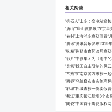
相关阅读
“机器人”山东：变电站巡
“唐山”“唐山皮影展”在京举
“卷材”上海浦东查获假冒“
“腾讯”腾讯音乐发布2019
“味精”弥勒市食药监局查获
“影片”中影集团为《雨中
“臭氧”我国自主研制的风
“常熟市”南京警方破获一
“商标”乌兰察布市实施商
“郓城”郓城查获一倒卖假
“綦江”重庆綦江新增3个
“陶瓷”中国首个陶瓷版权