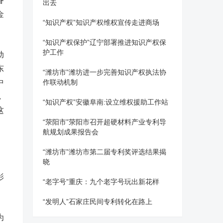
备
出去
金
“知识产权”知识产权维权宣传走进商场
“知识产权保护”辽宁部署推进知识产权保
护工作
动
东
“潍坊市”潍坊进一步完善知识产权执法协
中
作联动机制
，
“知识产权”安徽阜南:设立维权援助工作站
这
“荥阳市”荥阳市召开超硬材料产业专利导
航规划成果报告会
“潍坊市”潍坊市第二届专利奖评选结果揭
晓
影
“老字号”重庆：九个老字号玩出新花样
“发明人”石家庄民间专利转化在路上
为