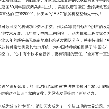
世界上看得最远、功能最多、系统集成最复杂的机载信息化军事装
出现在建国60周年国庆阅兵典礼上时，美国政府智囊团“詹姆斯敦基
雷达的“空警2000”，比美国的“E-3C”预警机整整领先一代！
样可歌可泣的科研功臣数不胜数。作为军事特种舰船“心脏”的发
行业技术发展。几年前，中国工程院院士、动力机械工程专家金
专业30年的经验毫无保留地奉献给研发团队分享，并主持研制了
权的特种发动机及其动力系统，为中国特种舰船提供了“中国心”
的空白。“心中有个技术创新梦，更有强国的责任。”金东寒一直
建设的很多领域，都可以找到“军转民”先进技术知识产权运用的
提供的这些知识产权的支撑，为经济发展提供了新的动力。
施成为城市的“标配”，消防灭火成为了一个新出现的世界难题。