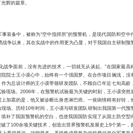
了光辉的篇章。
军事装备中，被称为“空中指挥所”的预警机，是现代国防和空中
海湾战争以来，其在实战中的作用更为凸显，对于我国自主研制预
代化战争面前，没有先进的技术，一切就无从谈起。”在国家最高
程院院士王小谟心中，始终有一个强国梦。在合作项目搁浅，没
，作为总设计师的王小谟带领研发团队，不顾自己年近七旬高龄
验现场。2006年，在预警机试验最为关键的时刻，王小谟突然
雪上加霜的是，他又被诊断出身患淋巴癌。一俟病情稍有好转，
验现场。历经10年时间，王小谟与研发团队研制出我国第一代预
系统，填补了我国预警机的空白，也使我国国防实现了从国土防空型
破了100余项关键技术，创造出世界预警机发展史上9个第一，