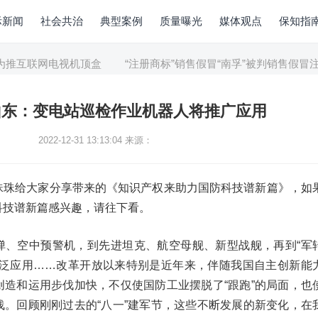
际新闻
社会共治
典型案例
质量曝光
媒体观点
保知指
互联网电视机顶盒
“注册商标”销售假冒“南孚”被判销售假冒注册
山东：变电站巡检作业机器人将推广应用
2022-12-31 13:13:04
来源：
珠珠给大家分享带来的《知识产权来助力国防科技谱新篇》，如
科技谱新篇感兴趣，请往下看。
弹、空中预警机，到先进坦克、航空母舰、新型战舰，再到“军
广泛应用……改革开放以来特别是近年来，伴随我国自主创新能
创造和运用步伐加快，不仅使国防工业摆脱了“跟跑”的局面，也
浅。回顾刚刚过去的“八一”建军节，这些不断发展的新变化，在