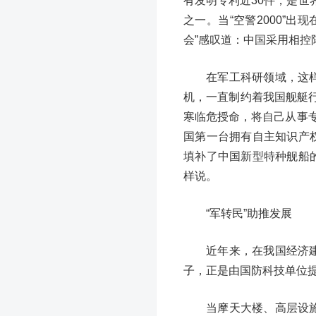
有发明专利近30件，是
之一。当“空警2000”
会”感叹道：中国采用相控阵
在军工科研领域，这
机，一直制约着我国舰艇
寒临危授命，将自己从事
国第一台拥有自主知识产
填补了中国新型特种舰船
样说。
“军转民”助推发展
近年来，在我国经济
子，正是由国防科技单位
当摩天大楼、高层设