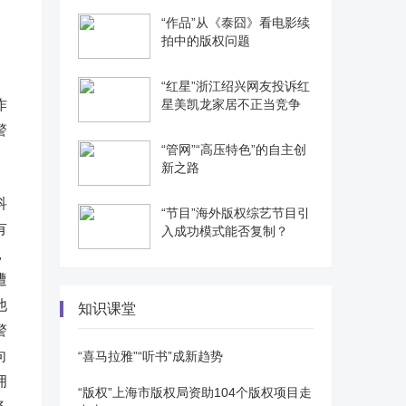
“作品”从《泰囧》看电影续
拍中的版权问题
“红星”浙江绍兴网友投诉红
作
星美凯龙家居不正当竞争
警
“管网”“高压特色”的自主创
新之路
科
“节目”海外版权综艺节目引
有
入成功模式能否复制？
，
遭
他
知识课堂
警
向
“喜马拉雅”“听书”成新趋势
拥
“版权”上海市版权局资助104个版权项目走