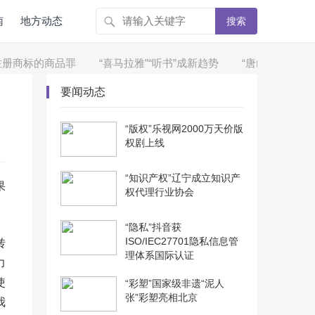
南
地方动态
搜索
商标的商品罪
“喜马拉雅”“听书”成新趋势
“唐山”“唐山皮影展
要闻动态
“版权”乐视网2000万天价版
权剧上线
“知识产权”辽宁成立知识产
果
权代理行业协会
“隐私”抖音获
ISO/IEC27701隐私信息管
转
理体系国际认证
力
使
“彩塑”国家级非遗“泥人
张”彩塑亮相北京
我