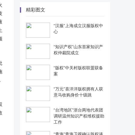
火
精彩图文
技
液
“汉服”上海成立汉服版权中
上
心
领
“知识产权”山东首家知识产
权仲裁院成立
批
“版权”中关村版权联盟获备
施
案
，
“万元”喜洋洋版权拥有人获
意马收购身价十级跳
权
“台湾地区”浙台两地代表团
效
调研温州知识产权维权援助
工作
“青海”青海卫视确认版权谈