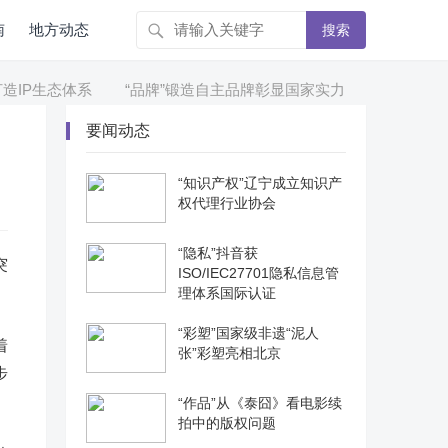
南
地方动态
搜索
生态体系
“品牌”锻造自主品牌彰显国家实力
“凤城市”丹东：
要闻动态
“知识产权”辽宁成立知识产
权代理行业协会
“隐私”抖音获
突
ISO/IEC27701隐私信息管
理体系国际认证
“彩塑”国家级非遗“泥人
着
张”彩塑亮相北京
步
“作品”从《泰囧》看电影续
拍中的版权问题