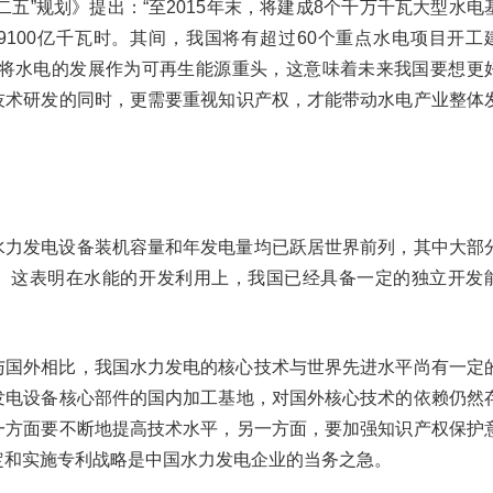
二五”规划》提出：“至2015年末，将建成8个千万千瓦大型水电
9100亿千瓦时。其间，我国将有超过60个重点水电项目开工
划将水电的发展作为可再生能源重头，这意味着未来我国要想更
技术研发的同时，更需要重视知识产权，才能带动水电产业整体
水力发电设备装机容量和年发电量均已跃居世界前列，其中大部
。这表明在水能的开发利用上，我国已经具备一定的独立开发
与国外相比，我国水力发电的核心技术与世界先进水平尚有一定
发电设备核心部件的国内加工基地，对国外核心技术的依赖仍然
一方面要不断地提高技术水平，另一方面，要加强知识产权保护
定和实施专利战略是中国水力发电企业的当务之急。