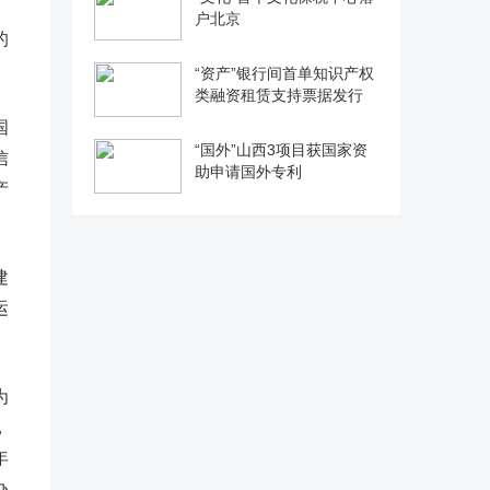
、
户北京
的
“资产”银行间首单知识产权
类融资租赁支持票据发行
国
“国外”山西3项目获国家资
信
助申请国外专利
产
建
运
为
，
年
办