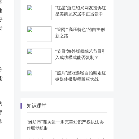
基
“红星”浙江绍兴网友投诉红
建
星美凯龙家居不正当竞争
好
发
“管网”“高压特色”的自主创
新之路
“节目”海外版权综艺节目引
入成功模式能否复制？
分
“照片”黑冠猕猴自拍照走红
能
掀媒体摄影师版权大战
的
知识课堂
存
意
“潍坊市”潍坊进一步完善知识产权执法协
作联动机制