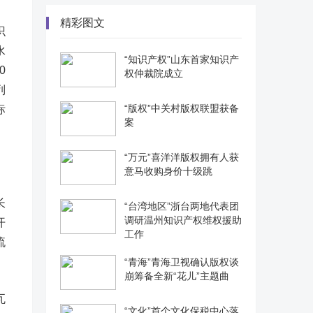
精彩图文
识
水
“知识产权”山东首家知识产
0
权仲裁院成立
列
“版权”中关村版权联盟获备
标
案
“万元”喜洋洋版权拥有人获
意马收购身价十级跳
长
“台湾地区”浙台两地代表团
调研温州知识产权维权援助
开
工作
流
“青海”青海卫视确认版权谈
崩筹备全新“花儿”主题曲
瓦
“文化”首个文化保税中心落