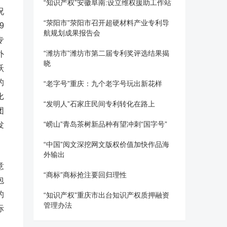
“知识产权”安徽阜南:设立维权援助工作站
况
“荥阳市”荥阳市召开超硬材料产业专利导
9
航规划成果报告会
专
“潍坊市”潍坊市第二届专利奖评选结果揭
外
晓
跃
的
“老字号”重庆：九个老字号玩出新花样
比
“发明人”石家庄民间专利转化在路上
团
“崂山”青岛茶树新品种有望冲刺“国字号”
发
“中国”阅文深挖网文版权价值加快作品海
外输出
意
“商标”商标抢注要回归理性
包
的
“知识产权”重庆市出台知识产权质押融资
管理办法
际