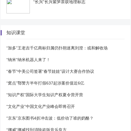
“长兴”长兴紫笋茶获地理标志
知识课堂
“加多”王老吉千亿商标归属仍扑朔迷离刘澄：或和解收场
“纳米”纳米机器人来了！
“春节”中美公司签署“春节娃娃”设计大赛合作协议
“窝点”鄂警方半年打假637起涉案价值近6亿
“知识产权”国际大学生知识产权夏令营开营
“文化产业”中国文化产业峰会即将召开
“京东”京东图书4折冲击波：低价动了谁的奶酪？
“挪威”挪威找到消除盗版音乐良方