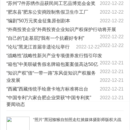
“苏州”7件苏绣作品获民间工艺品博览会金奖
2022-12-22
“肥东县”肥东公安捣毁制售假卫生巾工厂
2022-12-22
“编剧”50万元奖金征集原创剧本
2022-12-22
“外商投资企业”外商投资企业知识产权保护行动将开展
2022-12-22
“自己的”[走基层]“我有一个抗霾好专利”
2022-12-22
“论坛”黑龙江首届非遗论坛举行
2022-12-22
“战略性”战略性新兴产业专项债券发行指引印发
2022-12-21
“箱包”中美联破售假名牌箱包案案值高达50亿
2022-12-21
“知识产权”借“一带一路”东风促知识产权服务
业发展
2022-12-21
“西藏”西藏传统手绘唐卡地方标准将出台
2022-12-21
“中国专利”六家合肥企业荣获“中国专利奖”
2022-12-21
要闻动态
“照片”黑冠猕猴自拍照走红掀媒体摄影师版权大战