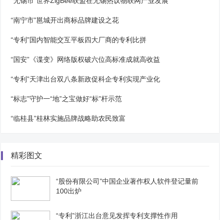
“无锡市”世界ZigBee联盟在无锡热议物联网产业发展
“南宁市”邕城开出商标品牌建设之花
“专利”国内智能交互平板四大厂商的专利比拼
“国安”《谍变》网络版权破六位高标准成就高收益
“专利”天津出台双八条新政促科企专利实现产业化
“标志”守护一“地”之宝做好“标”杆示范
“临桂县”桂林实施品牌战略助农民致富
精彩图文
“股份有限公司”中国企业著作权人软件登记量前
100出炉
“专利”浙江出台意见发挥专利支撑性作用