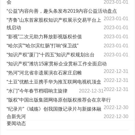
会
2023-01-01
“公益”内容向善，趣头条发布2019内容公益活动盘点
2023-01-01
“齐鲁”山东首家股权知识产权展示交易平台上
线启动
2023-01-01
“影视”二次元助力释放影视版权价值
2023-01-01
“哈尔滨”“哈尔滨红肠”打响“保卫战”
2023-01-01
“知识产权”厦门“十四五”知识产权规划出台
2023-01-01
“知识产权”潍坊15家贯标企业贯标工作全面启动
2022-12-31
“热河”河北省非遗展演在石家庄启帷
2022-12-31
“土豆”优酷土豆携手华为推互联网电视机顶盒
2022-12-31
“水门”今年春节档唱响主旋律
2022-12-31
“版权”中国出版集团网络原创版权推荐会在京举行
2022-12-30
“纪录片”《城殇》创我国微记录片与新媒体融
合新先河
2022-12-30
要闻动态