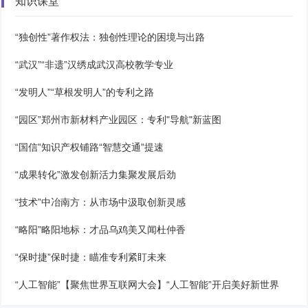
知识课堂
“独创性”著作权法：独创性理论的困境与出路
“武汉”“非遗”汉绣成武汉高校教学专业
“发明人”“草根发明人”的专利之路
“园区”郑州市新材料产业园区：专利"导航"新蓝图
“国信”知识产权铺路“智慧交通”提速
“成果转化”激发创新活力集聚发展后劲
“技术”中冶南方：从市场中汲取创新灵感
“略阳”略阳地标：才品乌鸡美又闻杜仲香
“保时捷”保时捷：瞄准专利紧盯未来
“人工智能”【聚焦世界互联网大会】“人工智能”开启美好新世界