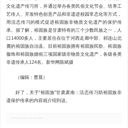
文化遗产传习所，并通过举办各类民俗文化节会、培养工
艺传人、开发特色创意产品和非遗进校园常态化等方式，
用活态传习的模式促进裕固族非物质文化遗产的保护传
承。据了解，裕固族是甘肃特有的三个少数民族之一，人
口14000多人，主要居住在位于河西走廊中部、祁连山北
麓的裕固族自治县。目前裕固族拥有裕固族民歌、裕固族
服饰和裕固族婚俗三项国家级非物质文化遗产，各级各类
非遗传承人124名。新华网陈斌摄
（编辑：曹晨）
好了，关于“裕固族”甘肃肃南：活态传习助裕固族非
遗保护传承的内容就介绍到这。
郑重声明：本文版权归原作者所有，转载文章仅为传播更多信息之目的，如有侵权行为，请第一时间联系我们修改或删除，多谢。