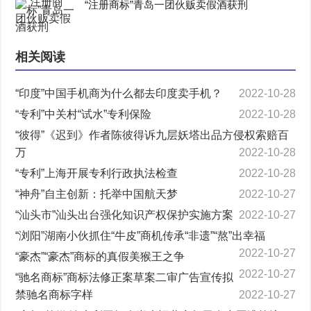
“注册商标”青岛一团伙贩卖假酒获刑
相关阅读
“印度”中国手机商为什么都去印度卖手机？
2022-10-28
“专利”中关村“试水”专利保险
2022-10-28
“彼得”《迟到》作者陈彼得诉九层妖塔出品方侵权索赔百
万
2022-10-28
“专利”上海开展专利行政执法检查
2022-10-28
“神舟”自主创新：托举中国航天梦
2022-10-27
“汕头市”汕头出台强化知识产权保护实施方案
2022-10-27
“浏阳”湖南小伙抓住“牛皮”商机传承“非遗”“熬”出幸福
2022-10-27
“豪杰”“豪杰”商标的真假美猴王之争
2022-10-27
“驰名商标”商标法修正案草案二审广告宣传拟
禁驰名商标字样
2022-10-27