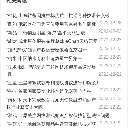
相关阅读
“棉花”山东转基因抗虫棉优质、抗逆育种技术获突破
2022-12-23
“目的”俄武器公司为宣传要用普京姓名作商标
2022-12-23
“新品种”植物新明星“落户”昌平美丽绽放
2022-12-23
“成龙”成龙原创服装品牌JackieChan天猫开卖
2022-12-23
“知识产权”知识产权运营座谈会在京召开
2022-12-23
“纳米”中国纳米专利申请数量世界第一
2022-12-22
“技术”我国智能交通车联网技术迎来高速发展
期
2022-12-22
“三星”三星与微软就专利授权协议进行和解谈判
2022-12-22
“科技”首家国家级文化科企孵化器落户吉林
2022-12-22
“商标”标天下完成数百万元天使轮融资知识产
权行业获资本青睐
2022-12-22
“游戏”业界关注网络游戏知识产权保护新型法律问题
2022-12-22
“香菇”辽宁地栽香菇新品种选育及栽培技术获