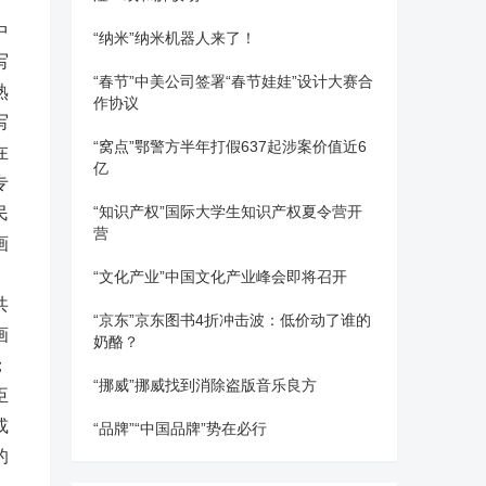
中
“纳米”纳米机器人来了！
写
“春节”中美公司签署“春节娃娃”设计大赛合
熟
作协议
写
“窝点”鄂警方半年打假637起涉案价值近6
在
亿
专
“知识产权”国际大学生知识产权夏令营开
民
营
画
。
“文化产业”中国文化产业峰会即将召开
共
“京东”京东图书4折冲击波：低价动了谁的
画
奶酪？
；
“挪威”挪威找到消除盗版音乐良方
臣
或
“品牌”“中国品牌”势在必行
的