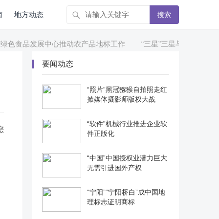
南
地方动态
搜索
绿色食品发展中心推动农产品地标工作
“三星”三星与微软就专利授
要闻动态
“照片”黑冠猕猴自拍照走红
掀媒体摄影师版权大战
“软件”机械行业推进企业软
您
件正版化
“中国”中国授权业潜力巨大
无需引进国外产权
“宁阳”“宁阳桥白”成中国地
理标志证明商标