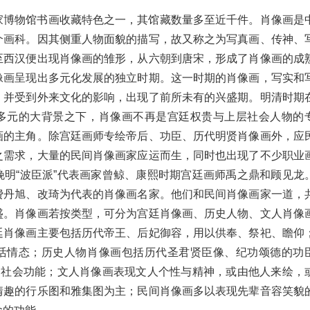
家博物馆书画收藏特色之一，其馆藏数量多至近千件。肖像画是
个画科。因其侧重人物面貌的描写，故又称之为写真画、传神、
至西汉便出现肖像画的雏形，从六朝到唐宋，形成了肖像画的成
像画呈现出多元化发展的独立时期。这一时期的肖像画，写实和
，并受到外来文化的影响，出现了前所未有的兴盛期。明清时期
多元的大背景之下，肖像画不再是宫廷权贵与上层社会人物的
画的主角。除宫廷画师专绘帝后、功臣、历代明贤肖像画外，应
之需求，大量的民间肖像画家应运而生，同时也出现了不少职业
晚明“波臣派”代表画家曾鲸、康熙时期宫廷画师禹之鼎和顾见龙
费丹旭、改琦为代表的肖像画名家。他们和民间肖像画家一道，
盛。肖像画若按类型，可分为宫廷肖像画、历史人物、文人肖像
廷肖像画主要包括历代帝王、后妃御容，用以供奉、祭祀、瞻仰
活情态；历史人物肖像画包括历代圣君贤臣像、纪功颂德的功
”的社会功能；文人肖像画表现文人个性与精神，或由他人来绘，
情趣的行乐图和雅集图为主；民间肖像画多以表现先辈音容笑貌