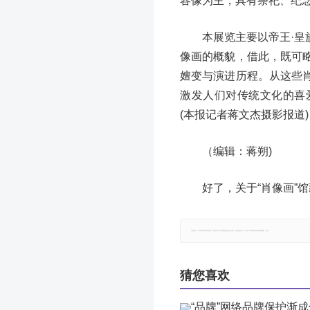
容像为主，具有祭祀、纪
本展览主要以帝王·皇
像画的概貌，借此，既可
嬗变与演进历程。从这些
激发人们对传统文化的喜
(本报记者蒋文杰摄影报道)
（编辑：蒋朔)
好了，关于“肖像画”
郑重声明：本文版权归原作者所有，转载文章仅为传播更多信息之目的，如有侵权行为，请第一时间联系我们修改或删除，多谢。
猜您喜欢