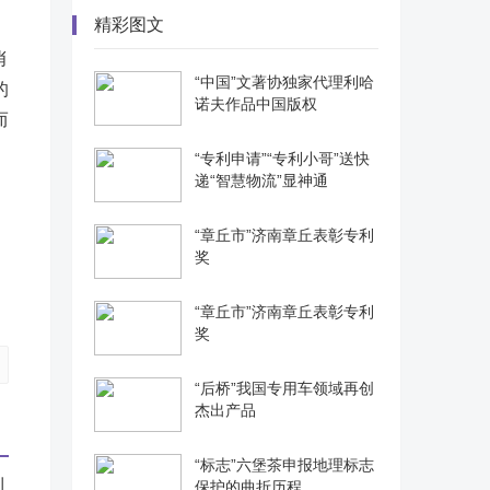
精彩图文
肖
“中国”文著协独家代理利哈
的
诺夫作品中国版权
而
。
“专利申请”“专利小哥”送快
递“智慧物流”显神通
“章丘市”济南章丘表彰专利
奖
“章丘市”济南章丘表彰专利
奖
“后桥”我国专用车领域再创
杰出产品
“标志”六堡茶申报地理标志
保护的曲折历程