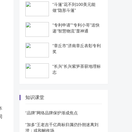
“斗篷”花不到100美元能
做“隐形斗篷”
“专利申请”“专利小哥”送快
递“智慧物流”显神通
“章丘市”济南章丘表彰专利
奖
“长兴”长兴紫笋茶获地理标
志
知识课堂
本
“品牌”网络品牌保护渐成焦点
同
“加多”王老吉千亿商标归属仍扑朔迷离刘
澄：或和解收场