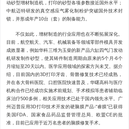
动砂型增材制造机，打印的砂型各项参数接近国外水平；
中航迈特研发的真空感应气雾化制粉炉突破国外技术封
锁，并形成年产10台（套）的制备能力。
不仅如此，增材制造的行业应用也在不断拓展深化。
目前，航空航天、汽车、机械装备等领域零部件模具开发
成效显著，例如华科三维为玉柴的新产品六缸四气门发动
机研发制作砂型，使其铸件制造周期由原来的5个月-6个
月缩短至20天以内。医学应用领域的探索方兴未艾。据介
绍，目前国内的3D打印牙齿、骨骼修复技术已经成熟，
并在各大骨科医院、口腔医院快速普及，华曙高科与医疗
机构合作已经成功实施术前规划、手术模拟等患者辅助临
床治疗500多例，相关应用技术已处于国内领先水平。广
州迈普应用3D打印技术开发的硬脑膜产品-“睿膜”已获得
美国FDA、国家食品药品监督管理总局、欧盟CE的批
准，目前已应用于近万名患者的脑膜修复手术。