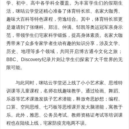
学、初中、高中各学科全覆盖。为丰富学生们的假期生
活，咪咕云学堂还精心准备了体育特长班、名家大咖秀、
趣味大百科等特色课程，劳逸结合。其中，体育特长班更
是邀请到了张继科、郑洁、仲满、邹凯等奥运冠军亲身示
范，带领学生们宅家科学锻炼，提高身体素质。名家大咖
秀带来了众多专家学者生动有趣的知识分享，涉及文学、
历史、地理等多个领域，共同开启博古通今文化之旅；
BBC、Discovery纪录片则让学生们探索了大千世界的无
限可能。
与此同时，咪咕云学堂还上线了小小艺术家、思维特
训课等儿童课程，名师在线趣味教学。通过绘画、舞蹈、
乐器等艺术课激发孩子艺术潜能，释放奇思妙想；编程、
口算、空间思维、七巧板等思维课开发大脑潜能，寓教于
乐。此外，雅思、公务员考试、教师资格证考试等培训课
程也在陆续上线，宅家防疫充电两不误。