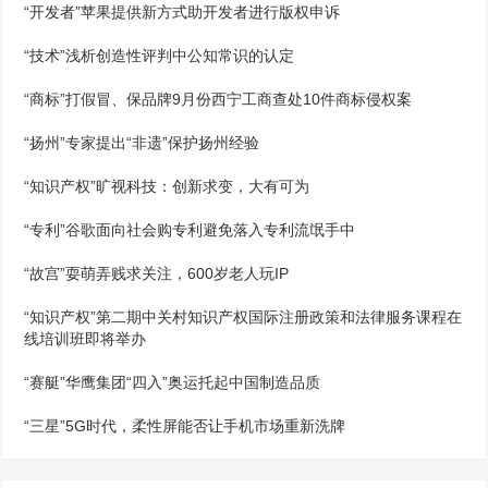
“开发者”苹果提供新方式助开发者进行版权申诉
“技术”浅析创造性评判中公知常识的认定
“商标”打假冒、保品牌9月份西宁工商查处10件商标侵权案
“扬州”专家提出“非遗”保护扬州经验
“知识产权”旷视科技：创新求变，大有可为
“专利”谷歌面向社会购专利避免落入专利流氓手中
“故宫”耍萌弄贱求关注，600岁老人玩IP
“知识产权”第二期中关村知识产权国际注册政策和法律服务课程在
线培训班即将举办
“赛艇”华鹰集团“四入”奥运托起中国制造品质
“三星”5G时代，柔性屏能否让手机市场重新洗牌