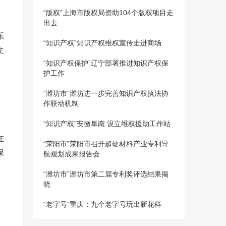
“版权”上海市版权局资助104个版权项目走
出去
乐
“知识产权”知识产权维权宣传走进商场
文
“知识产权保护”辽宁部署推进知识产权保
护工作
“潍坊市”潍坊进一步完善知识产权执法协
作联动机制
“知识产权”安徽阜南:设立维权援助工作站
在
“荥阳市”荥阳市召开超硬材料产业专利导
保
航规划成果报告会
“潍坊市”潍坊市第二届专利奖评选结果揭
晓
“老字号”重庆：九个老字号玩出新花样