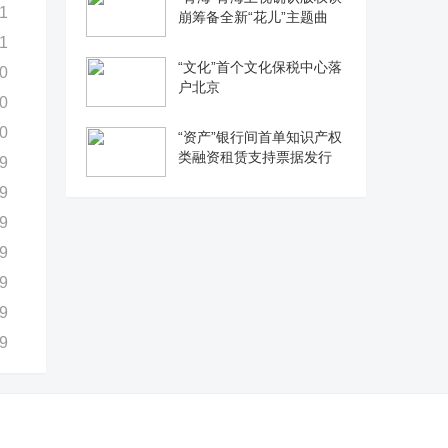
1
崩筹备全新“花儿”主题曲
1
“文化”首个文化保税中心落
0
户北京
0
0
“资产”银行间首单知识产权
类融资租赁支持票据发行
9
9
9
9
9
9
9