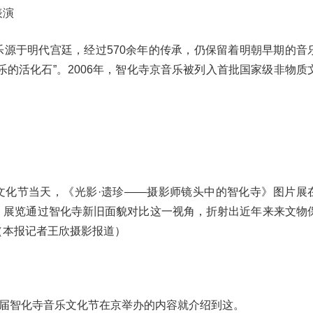
表演
乐源于明代宫廷，经过570余年的传承，仍保留着明朝早期的音
乐的活化石”。2006年，智化寺京音乐被列入首批国家级非物质
文化节当天，《光影·遗珍——摄影师镜头中的智化寺》图片展
，展览通过智化寺新旧面貌对比这一视角，折射出近年来来文物
（本报记者王欣摄影报道）
九届智化寺音乐文化节在京举办的内容就介绍到这。