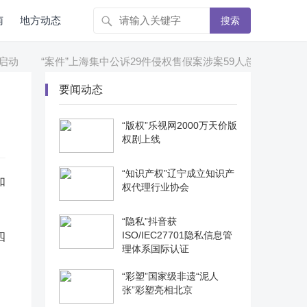
南
地方动态
搜索
动
“案件”上海集中公诉29件侵权售假案涉案59人总案值1.1亿余元
要闻动态
“版权”乐视网2000万天价版
权剧上线
“知识产权”辽宁成立知识产
如
权代理行业协会
“隐私”抖音获
ISO/IEC27701隐私信息管
四
理体系国际认证
“彩塑”国家级非遗“泥人
张”彩塑亮相北京