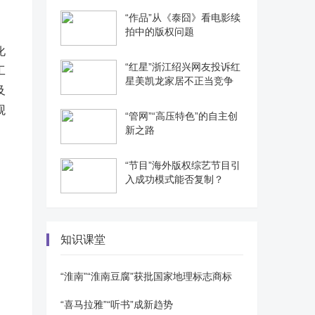
“作品”从《泰囧》看电影续
拍中的版权问题
化
“红星”浙江绍兴网友投诉红
工
星美凯龙家居不正当竞争
及
观
“管网”“高压特色”的自主创
新之路
“节目”海外版权综艺节目引
入成功模式能否复制？
知识课堂
“淮南”“淮南豆腐”获批国家地理标志商标
“喜马拉雅”“听书”成新趋势