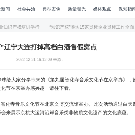
际新闻
社会共治
典型案例
质量曝光
媒体观点
保知指
知识产权培训举行
“知识产权”潍坊15家贯标企业贯标工作全面启
酒”辽宁大连打掉高档白酒售假窝点
2022-12-31 16:13:09
来源：
珠珠给大家分享带来的《第九届智化寺音乐文化节在京举办》，
文化节在京举办感兴趣，请往下看。
九届智化寺音乐文化节在北京文博交流馆举办。此次活动通过白天
乐会来展示京杭大运河沿岸音乐类非物质文化遗产的文化底蕴。