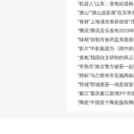
“机器人”山东：变电站巡
“唐山”“唐山皮影展”在京举
“卷材”上海浦东查获假冒“
“腾讯”腾讯音乐发布2019
“味精”弥勒市食药监局查获
“影片”中影集团为《雨中
“臭氧”我国自主研制的风
“常熟市”南京警方破获一
“商标”乌兰察布市实施商
“郓城”郓城查获一倒卖假
“綦江”重庆綦江新增3个
“陶瓷”中国首个陶瓷版权