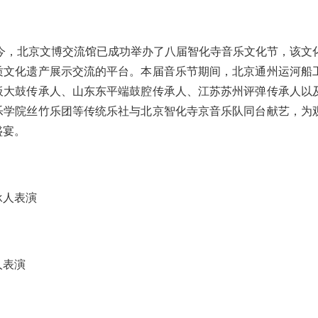
至今，北京文博交流馆已成功举办了八届智化寺音乐文化节，该文
质文化遗产展示交流的平台。本届音乐节期间，北京通州运河船
板大鼓传承人、山东东平端鼓腔传承人、江苏苏州评弹传承人以
乐学院丝竹乐团等传统乐社与北京智化寺京音乐队同台献艺，为
盛宴。
承人表演
人表演