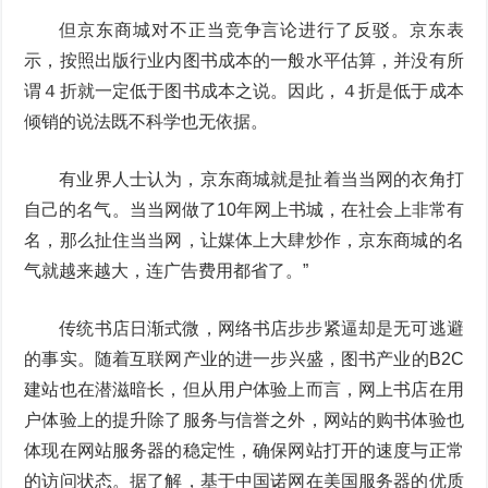
但京东商城对不正当竞争言论进行了反驳。京东表
示，按照出版行业内图书成本的一般水平估算，并没有所
谓４折就一定低于图书成本之说。因此，４折是低于成本
倾销的说法既不科学也无依据。
有业界人士认为，京东商城就是扯着当当网的衣角打
自己的名气。当当网做了10年网上书城，在社会上非常有
名，那么扯住当当网，让媒体上大肆炒作，京东商城的名
气就越来越大，连广告费用都省了。”
传统书店日渐式微，网络书店步步紧逼却是无可逃避
的事实。随着互联网产业的进一步兴盛，图书产业的B2C
建站也在潜滋暗长，但从用户体验上而言，网上书店在用
户体验上的提升除了服务与信誉之外，网站的购书体验也
体现在网站服务器的稳定性，确保网站打开的速度与正常
的访问状态。据了解，基于中国诺网在美国服务器的优质