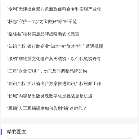
“专利”天津出台双八条新政促科企专利实现产业化
“标志”守护一“地”之宝做好“标”杆示范
“临桂县”桂林实施品牌战略助农民致富
“知识产权”银行助企业“知本”变“资本”推广遭遇瓶颈
“绒绣”非物质文化遗产莫氏绒绣：以针代笔绣丹青
“三星”企业“迈步”，勿忘及时调整品牌架构
“知识产权”浙江省出台方案推进知识产权检察工作
“长城”内容是出版灵魂数字化是挑战更是机遇
“耳蜗”人工耳蜗研发如何告别“蜗”速时代？
精彩图文