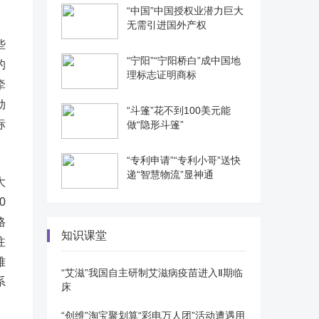
“中国”中国授权业潜力巨大
无需引进国外产权
些
“宁阳”“宁阳桥白”成中国地
的
理标志证明商标
牵
劲
“斗篷”花不到100美元能
标
做“隐形斗篷”
“专利申请”“专利小哥”送快
递“智慧物流”显神通
大
0
格
知识课堂
注
难
“艾滋”我国自主研制艾滋病疫苗进入Ⅱ期临
系
床
“创维”淘宝聚划算“彩电万人团”活动遭遇用