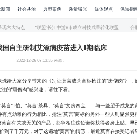
际新闻
社会共治
典型案例
质量曝光
媒体观点
保知指
现六大特点
“联盟”长江中游8市成立科技成果转化联盟
“合肥
”我国自主研制艾滋病疫苗进入Ⅱ期临床
2022-12-26 07:13:35
来源：
珠珠给大家分享带来的《别让莫言成为商标抢注的“唐僧肉”》，
注的“唐僧肉”感兴趣，请往下看。
“莫言”T恤、“莫言”茶具、“莫言”文房四宝……与一些望子成龙的
种有点幼稚的行为相比，抢注“莫言”商标的另外一些人则显然更
与莫言有关或无关的产品，都争相往这位诺奖获得者身上贴。早
竞价到了千万元，对于这遍地“莫言”的情形，最近莫言在接受记者