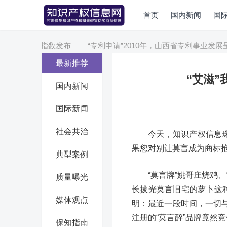
首页
国内新闻
国
16文化产业指数发布
“专利申请”2010年，山西省专利事业发展呈
最新推荐
“艾滋
国内新闻
国际新闻
社会共治
今天，知识产权信息
果您对别让莫言成为商标抢
典型案例
“莫言牌”姚哥庄烧鸡、
质量曝光
长拔光莫言旧宅的萝卜这
媒体观点
明：最近一段时间，一切
注册的“莫言醉”品牌竟然
保知指南