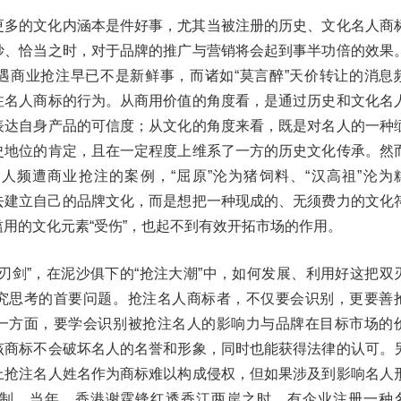
更多的文化内涵本是件好事，尤其当被注册的历史、文化名人商
妙、恰当之时，对于品牌的推广与营销将会起到事半功倍的效果
遇商业抢注早已不是新鲜事，而诸如“莫言醉”天价转让的消息
注名人商标的行为。从商用价值的角度看，是通过历史和文化名
表达自身产品的可信度；从文化的角度来看，既是对名人的一种
史地位的肯定，且在一定程度上维系了一方的历史文化传承。然
人频遭商业抢注的案例，“屈原”沦为猪饲料、“汉高祖”沦为
去建立自己的品牌文化，而是想把一种现成的、无须费力的文化
用的文化元素“受伤”，也起不到有效开拓市场的作用。
刃剑”，在泥沙俱下的“抢注大潮”中，如何发展、利用好这把双
究思考的首要问题。抢注名人商标者，不仅要会识别，更要善
一方面，要学会识别被抢注名人的影响力与品牌在目标市场的
该商标不会破坏名人的名誉和形象，同时也能获得法律的认可。
上抢注名人姓名作为商标难以构成侵权，但如果涉及到影响名人
制。当年，香港谢霆锋红透香江两岸之时，有企业注册一种