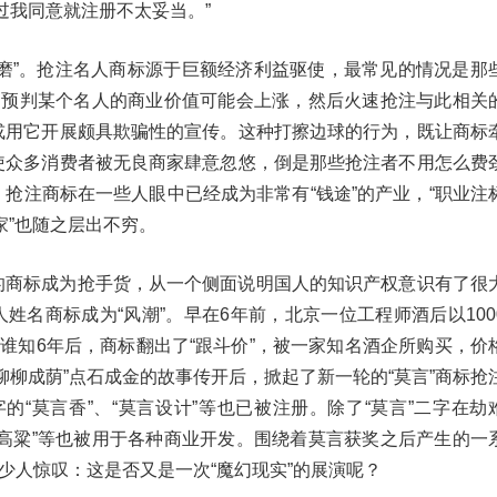
过我同意就注册不太妥当。”
推磨”。抢注名人商标源于巨额经济利益驱使，最常见的情况是那
”，预判某个名人的商业价值可能会上涨，然后火速抢注与此相关
或用它开展颇具欺骗性的宣传。这种打擦边球的行为，既让商标
使众多消费者被无良商家肆意忽悠，倒是那些抢注者不用怎么费
抢注商标在一些人眼中已经成为非常有“钱途”的产业，“职业注
专家”也随之层出不穷。
的商标成为抢手货，从一个侧面说明国人的知识产权意识有了很
姓名商标成为“风潮”。早在6年前，北京一位工程师酒后以100
，谁知6年后，商标翻出了“跟斗价”，被一家知名酒企所购买，价
柳柳成荫”点石成金的故事传开后，掀起了新一轮的“莫言”商标抢
字的“莫言香”、“莫言设计”等也已被注册。除了“莫言”二字在劫
红高粱”等也被用于各种商业开发。围绕着莫言获奖之后产生的一
不少人惊叹：这是否又是一次“魔幻现实”的展演呢？