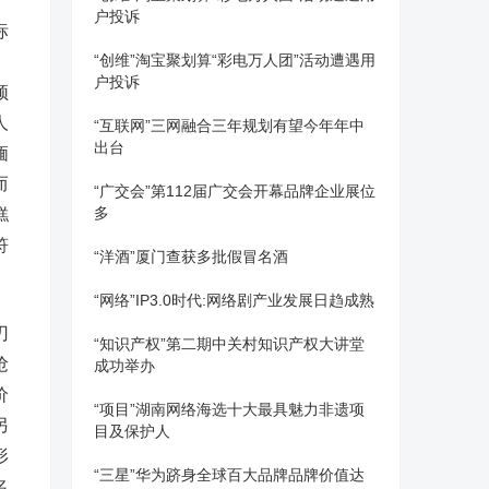
户投诉
标
“创维”淘宝聚划算“彩电万人团”活动遭遇用
。
户投诉
频
人
“互联网”三网融合三年规划有望今年年中
出台
缅
而
“广交会”第112届广交会开幕品牌企业展位
多
糕
符
“洋酒”厦门查获多批假冒名酒
“网络”IP3.0时代:网络剧产业发展日趋成熟
刃
“知识产权”第二期中关村知识产权大讲堂
抢
成功举办
价
“项目”湖南网络海选十大最具魅力非遗项
另
目及保护人
形
“三星”华为跻身全球百大品牌品牌价值达
名