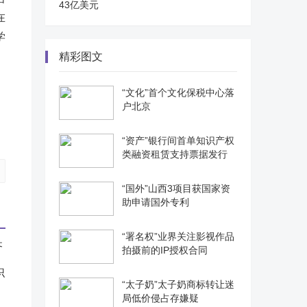
43亿美元
在
学
精彩图文
“文化”首个文化保税中心落
户北京
“资产”银行间首单知识产权
类融资租赁支持票据发行
“国外”山西3项目获国家资
助申请国外专利
“署名权”业界关注影视作品
拍摄前的IP授权合同
识
“太子奶”太子奶商标转让迷
局低价侵占存嫌疑