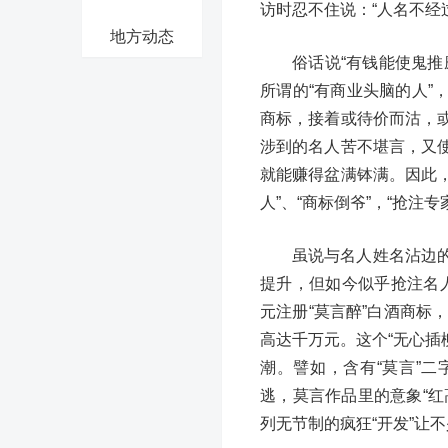
访时忍不住说：“人名不经
地方动态
俗话说“有钱能使鬼
所谓的“有商业头脑的人
商标，接着或待价而沽，
涉到的名人苦不堪言，又
就能赚得盆满钵满。因此，
人”、“商标倒爷”，“抢注
虽说与名人姓名沾边
提升，但如今似乎抢注名人
元注册“莫言醉”白酒商标
高达千万元。这个“无心插
潮。譬如，含有“莫言”二
逃，莫言作品里的意象“
列无节制的疯狂“开发”让