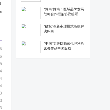
“陇南”陇南：区域品牌发展
产
战略合作框架协议签署
“确权”创新审理模式高效解
决纠纷
“中国”文著协独家代理利哈
诺夫作品中国版权
6
6
5
4
4
4
3
3
3