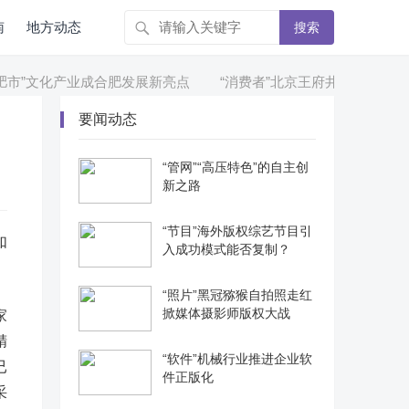
南
地方动态
搜索
市”文化产业成合肥发展新亮点
“消费者”北京王府井百货销售不合
要闻动态
“管网”“高压特色”的自主创
新之路
“节目”海外版权综艺节目引
如
入成功模式能否复制？
“照片”黑冠猕猴自拍照走红
掀媒体摄影师版权大战
家
精
“软件”机械行业推进企业软
已
件正版化
采