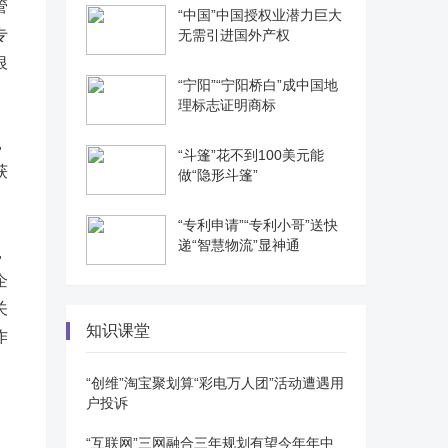
管
“中国”中国授权业潜力巨大
专
无需引进国外产权
银
“宁阳”“宁阳桥白”成中国地
理标志证明商标
，
“斗篷”花不到100美元能
获
做“隐形斗篷”
“专利申请”“专利小哥”送快
递“智慧物流”显神通
，
企
关
知识课堂
作
“创维”淘宝聚划算“彩电万人团”活动遭遇用
户投诉
“互联网”三网融合三年规划有望今年年中