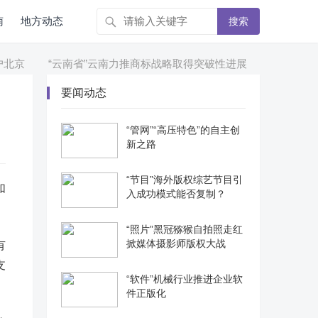
南
地方动态
搜索
京
“云南省”云南力推商标战略取得突破性进展
“机器人”中
要闻动态
“管网”“高压特色”的自主创
新之路
“节目”海外版权综艺节目引
如
入成功模式能否复制？
“照片”黑冠猕猴自拍照走红
掀媒体摄影师版权大战
有
支
“软件”机械行业推进企业软
件正版化