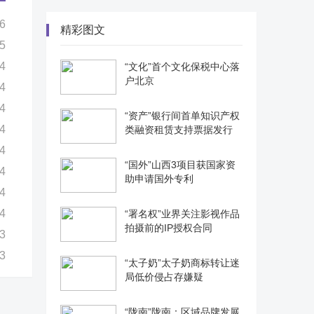
6
精彩图文
5
4
“文化”首个文化保税中心落
户北京
4
4
“资产”银行间首单知识产权
4
类融资租赁支持票据发行
4
“国外”山西3项目获国家资
4
助申请国外专利
4
4
“署名权”业界关注影视作品
拍摄前的IP授权合同
3
3
“太子奶”太子奶商标转让迷
局低价侵占存嫌疑
“陇南”陇南：区域品牌发展