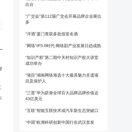
出台
“广交会”第112届广交会开幕品牌企业展位
多
“洋酒”厦门查获多批假冒名酒
“网络”IP3.0时代:网络剧产业发展日趋成熟
“知识产权”第二期中关村知识产权大讲堂
成功举办
智
“项目”湖南网络海选十大最具魅力非遗项
目及保护人
“三星”华为跻身全球百大品牌品牌价值达
不
43亿美元
“互联”智能互联技术成汽车新生态突破口
“中国”欧洲科研创新中国行在武汉首发