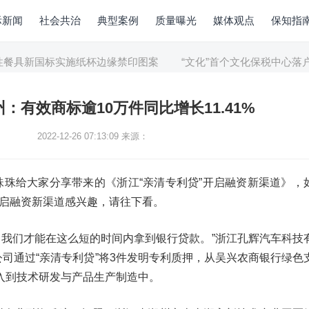
际新闻
社会共治
典型案例
质量曝光
媒体观点
保知指
餐具新国标实施纸杯边缘禁印图案
“文化”首个文化保税中心落户北
州：有效商标逾10万件同比增长11.41%
2022-12-26 07:13:09
来源：
珠珠给大家分享带来的《浙江“亲清专利贷”开启融资新渠道》，
开启融资新渠道感兴趣，请往下看。
’，我们才能在这么短的时间内拿到银行贷款。”浙江孔辉汽车科技
司通过“亲清专利贷”将3件发明专利质押，从吴兴农商银行绿色
投入到技术研发与产品生产制造中。