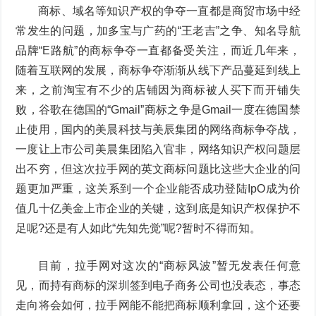
商标、域名等知识产权的争夺一直都是商贸市场中经
常发生的问题，加多宝与广药的“王老吉”之争、知名导航
品牌“E路航”的商标争夺一直都备受关注，而近几年来，
随着互联网的发展，商标争夺渐渐从线下产品蔓延到线上
来，之前淘宝有不少的店铺因为商标被人买下而开铺失
败，谷歌在德国的“Gmail”商标之争是Gmail一度在德国禁
止使用，国内的美晨科技与美辰集团的网络商标争夺战，
一度让上市公司美晨集团陷入官非，网络知识产权问题层
出不穷，但这次拉手网的英文商标问题比这些大企业的问
题更加严重，这关系到一个企业能否成功登陆IpO成为价
值几十亿美金上市企业的关键，这到底是知识产权保护不
足呢?还是有人如此“先知先觉”呢?暂时不得而知。
目前，拉手网对这次的“商标风波”暂无发表任何意
见，而持有商标的深圳签到电子商务公司也没表态，事态
走向将会如何，拉手网能不能把商标顺利拿回，这个还要