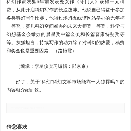
科幻作家灰狐6年前发表处女作《守门人》获得千元稿
费，从此开启科幻写作的长途跋涉。他说自己得益于参加
各类科幻写作比赛，他得过蝌蚪五线谱网站举办的光年杯
一等奖，赛凡科幻空间举办的未来大师奖一等奖，科学与
幻想基金会举办的晨星奖中篇金奖和长篇晋康特别奖等
等。灰狐坦言，持续写作的动力除了对科幻的热爱，稿费
和奖金也是重要因素。（路艳霞）
（编辑：李星仪实习编辑：邵京京）
好了，关于“科幻”科幻文学市场能靠一人独撑吗？的
内容就介绍到这。
郑重声明：本文版权归原作者所有，转载文章仅为传播更多信息之目的，如有侵权行为，请第一时间联系我们修改或删除，多谢。
猜您喜欢