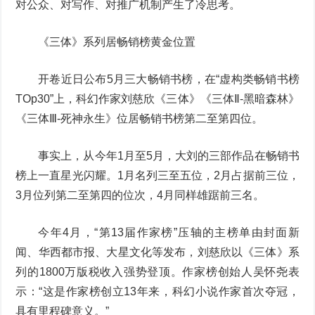
对公众、对写作、对推广机制产生了冷思考。
《三体》系列居畅销榜黄金位置
开卷近日公布5月三大畅销书榜，在“虚构类畅销书榜
TOp30”上，科幻作家刘慈欣《三体》《三体Ⅱ-黑暗森林》
《三体Ⅲ-死神永生》位居畅销书榜第二至第四位。
事实上，从今年1月至5月，大刘的三部作品在畅销书
榜上一直星光闪耀。1月名列三至五位，2月占据前三位，
3月位列第二至第四的位次，4月同样雄踞前三名。
今年4月，“第13届作家榜”压轴的主榜单由封面新
闻、华西都市报、大星文化等发布，刘慈欣以《三体》系
列的1800万版税收入强势登顶。作家榜创始人吴怀尧表
示：“这是作家榜创立13年来，科幻小说作家首次夺冠，
具有里程碑意义。”