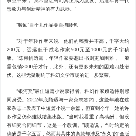
事业中来，“我希望让科幻真正成为激发、启迪年青一代
想象力与创新精神的有力武器。”
“赎回”自个儿作品要自掏腰包
“对于年轻作者来说，他们的稿费并不高，千字大约
200元，远远低于成名作家500元至1000元的千字稿
酬。”陈楸帆透露，年轻作家要想出书则更加困难，一般
需包销2000册才行，此外，还有更多未知的困难四处潜
伏。这些无疑制约了科幻文学市场的进一步繁荣。
“银河奖”最佳短篇小说获得者、科幻作家顾适特别感
同身受。2012年底顾适与一家杂志签约，这些年她在这
家杂志上发表了中短篇小说十余篇，但直到今年，她的许
多作品仍然难以结集出版。“当时我看重了高稿酬，但没
有细究合同细节，这是一个教训。”顾适说，当时约定的
稿酬是千字五百，然而其具体的条款却涉及“永久”的“全版