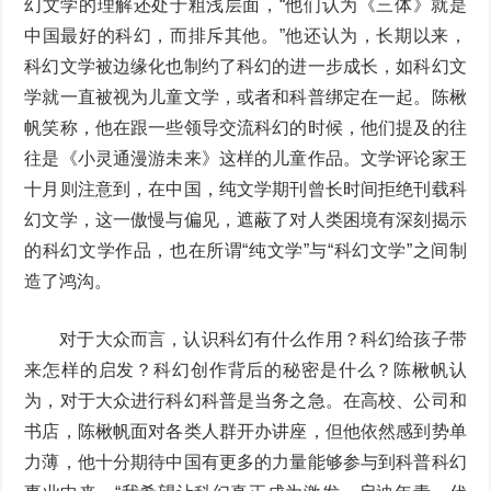
幻文学的理解还处于粗浅层面，“他们认为《三体》就是
中国最好的科幻，而排斥其他。”他还认为，长期以来，
科幻文学被边缘化也制约了科幻的进一步成长，如科幻文
学就一直被视为儿童文学，或者和科普绑定在一起。陈楸
帆笑称，他在跟一些领导交流科幻的时候，他们提及的往
往是《小灵通漫游未来》这样的儿童作品。文学评论家王
十月则注意到，在中国，纯文学期刊曾长时间拒绝刊载科
幻文学，这一傲慢与偏见，遮蔽了对人类困境有深刻揭示
的科幻文学作品，也在所谓“纯文学”与“科幻文学”之间制
造了鸿沟。
对于大众而言，认识科幻有什么作用？科幻给孩子带
来怎样的启发？科幻创作背后的秘密是什么？陈楸帆认
为，对于大众进行科幻科普是当务之急。在高校、公司和
书店，陈楸帆面对各类人群开办讲座，但他依然感到势单
力薄，他十分期待中国有更多的力量能够参与到科普科幻