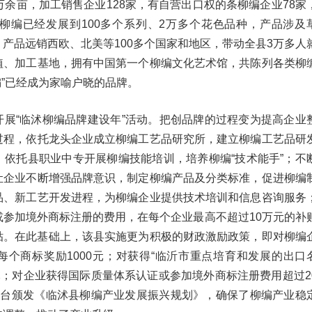
万余亩，加工销售企业128家，有自营出口权的条柳编企业78家
沭柳编已经发展到100多个系列、2万多个花色品种，产品涉及
产品远销西欧、北美等100多个国家和地区，带动全县3万多人
植、加工基地，拥有中国第一个柳编文化艺术馆，共陈列各类柳
编”已经成为家喻户晓的品牌。
开展“临沭柳编品牌建设年”活动。把创品牌的过程变为提高企业
过程，依托龙头企业成立柳编工艺品研究所，建立柳编工艺品研
，依托县职业中专开展柳编技能培训，培养柳编“技术能手”；不
让企业不断增强品牌意识，制定柳编产品及分类标准，促进柳编
品、新工艺开发进程，为柳编企业提供技术培训和信息咨询服务
或参加境外商标注册的费用，在每个企业最高不超过10万元的补
补贴。在此基础上，该县实施更为积极的财政激励政策，即对柳编
每个商标奖励1000元；对获得“临沂市重点培育和发展的出口
万元；对企业获得国际质量体系认证或参加境外商标注册费用超过2
出台颁发《临沭县柳编产业发展振兴规划》，确保了柳编产业稳