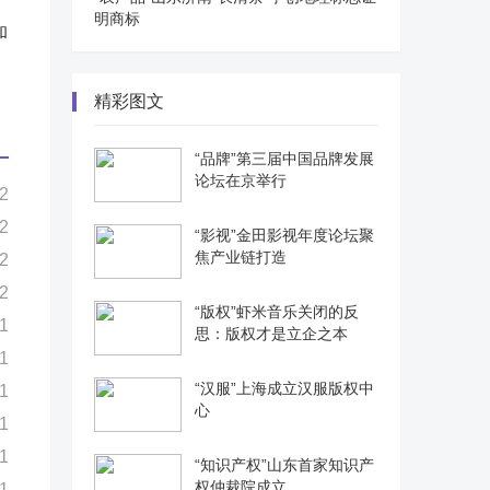
明商标
和
精彩图文
“品牌”第三届中国品牌发展
论坛在京举行
2
2
“影视”金田影视年度论坛聚
焦产业链打造
2
2
“版权”虾米音乐关闭的反
1
思：版权才是立企之本
1
“汉服”上海成立汉服版权中
1
心
1
1
“知识产权”山东首家知识产
权仲裁院成立
1