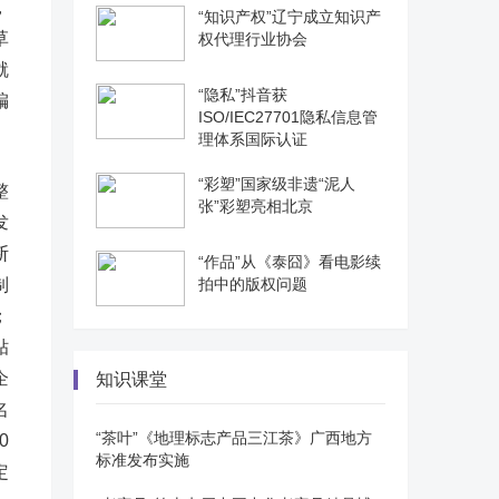
，
“知识产权”辽宁成立知识产
草
权代理行业协会
就
“隐私”抖音获
编
ISO/IEC27701隐私信息管
理体系国际认证
“彩塑”国家级非遗“泥人
整
张”彩塑亮相北京
发
断
“作品”从《泰囧》看电影续
制
拍中的版权问题
；
贴
企
知识课堂
名
“茶叶”《地理标志产品三江茶》广西地方
0
标准发布实施
定