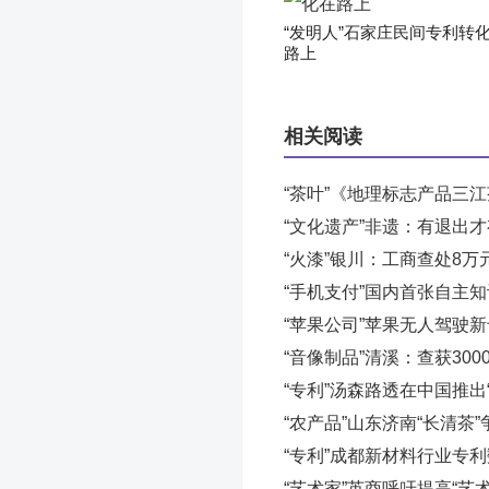
“发明人”石家庄民间专利转
路上
相关阅读
“茶叶”《地理标志产品三
“文化遗产”非遗：有退出
“火漆”银川：工商查处8
“手机支付”国内首张自主
“苹果公司”苹果无人驾驶
“音像制品”清溪：查获30
“专利”汤森路透在中国推出
“农产品”山东济南“长清茶
“专利”成都新材料行业专
“艺术家”英商呼吁提高“艺