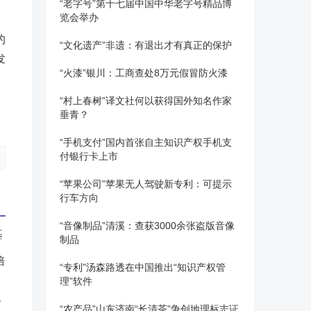
“老字号”第十七届中国中华老字号精品博
览会举办
的
“文化遗产”非遗：有退出才有真正的保护
发
“火漆”银川：工商查处8万元假冒防火漆
“村上春树”译文社何以获得国外知名作家
垂青？
“手机支付”国内首张自主知识产权手机支
付银行卡上市
“苹果公司”苹果无人驾驶新专利：可提示
行车方向
“音像制品”清溪：查获3000余张盗版音像
制品
培
“专利”汤森路透在中国推出“知识产权管
理”软件
“农产品”山东济南“长清茶”争创地理标志证