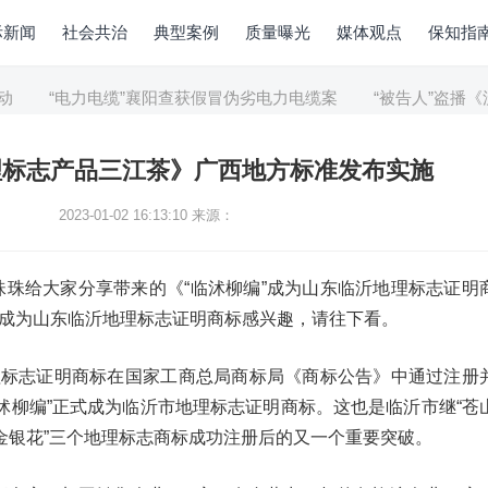
际新闻
社会共治
典型案例
质量曝光
媒体观点
保知指
“电力电缆”襄阳查获假冒伪劣电力电缆案
“被告人”盗播《流
理标志产品三江茶》广西地方标准发布实施
2023-01-02 16:13:10
来源：
珠珠给大家分享带来的《“临沭柳编”成为山东临沂地理标志证明
”成为山东临沂地理标志证明商标感兴趣，请往下看。
地理标志证明商标在国家工商总局商标局《商标公告》中通过注册
沭柳编”正式成为临沂市地理标志证明商标。这也是临沂市继“苍
平邑金银花”三个地理标志商标成功注册后的又一个重要突破。