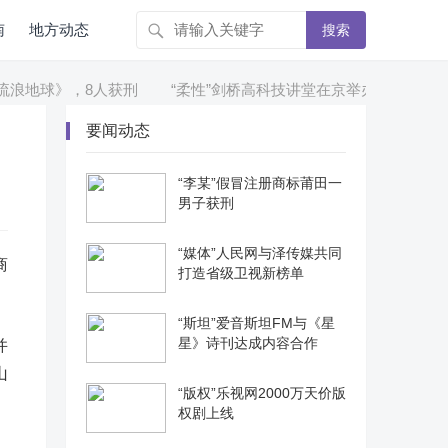
南
地方动态
搜索
浪地球》，8人获刑
“柔性”剑桥高科技讲堂在京举办
“李某”
要闻动态
“李某”假冒注册商标莆田一
男子获刑
“媒体”人民网与泽传媒共同
商
打造省级卫视新榜单
“斯坦”爱音斯坦FM与《星
星》诗刊达成内容合作
并
山
“版权”乐视网2000万天价版
权剧上线