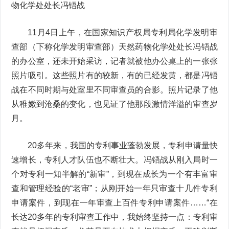
物化学处处长冯铻战
11月4日上午，在国家知识产权局专利局化学发明审
查部（下称化学发明审查部）天然药物化学处处长冯铻战
的办公室，还未开始采访，记者就被他办公桌上的一张张
照片吸引。这些照片有的较新，有的已经发黄，都是冯铻
战在不同时期与处室里不同审查员的合影。照片记录了他
从稚嫩到沧桑的变化，也见证了他那段激情洋溢的审查岁
月。
20多年来，我国的专利事业蓬勃发展，专利申请量快
速增长，专利人才队伍也不断壮大。冯铻战从刚入局时一
个对专利一知半解的“新审”，到现在成长为一个有丰富审
查和管理经验的“老审”；从刚开始一年只审查十几件专利
申请案件，到现在一年审查上百件专利申请案件……“在
长达20多年的专利审查工作中，我始终坚持一点：专利审