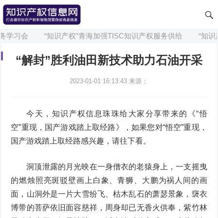
学习会
“知识产权”青海加强TISC知识产权服务供给
“知识产
“解封”胜利油田新技术助力石油开采
2023-01-01 16:13:43
来源：
今天，知识产权信息珠珠给大家分享带来的《“悟
空”重现，国产游戏踏上取经路》，如果您对“悟空”重现，
国产游戏踏上取经路感兴趣，请往下看。
洞顶泄露的月光映在一身僧衣的老猿身上，一支摇曳
的燃烛照亮斑驳壁画上白象、青狮、大鹏为祸人间的画
面，山洞外是一片大雪纷飞、枯木乱石的萧瑟景象，襃衣
博带的菩萨依旧面容慈祥，周身却已无香火供奉，紫竹林