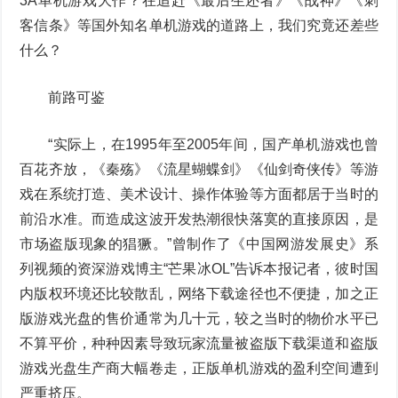
3A单机游戏大作？在追赶《最后生还者》《战神》《刺
客信条》等国外知名单机游戏的道路上，我们究竟还差些
什么？
前路可鉴
“实际上，在1995年至2005年间，国产单机游戏也曾
百花齐放，《秦殇》《流星蝴蝶剑》《仙剑奇侠传》等游
戏在系统打造、美术设计、操作体验等方面都居于当时的
前沿水准。而造成这波开发热潮很快落寞的直接原因，是
市场盗版现象的猖獗。”曾制作了《中国网游发展史》系
列视频的资深游戏博主“芒果冰OL”告诉本报记者，彼时国
内版权环境还比较散乱，网络下载途径也不便捷，加之正
版游戏光盘的售价通常为几十元，较之当时的物价水平已
不算平价，种种因素导致玩家流量被盗版下载渠道和盗版
游戏光盘生产商大幅卷走，正版单机游戏的盈利空间遭到
严重挤压。