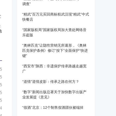
调查”
“精武”百万元买回商标权武汉现“精武”中式
快餐店
标
“国家版权局”国家版权局加大查处网络音
地
乐盗版
“奥林匹克”让隐性营销无所遁形，《奥林
匹克保护条例》修订“按下”全面保护“快进
键”
“西安市”陕西：非遗保护传承路越走越宽
5
广
5
“道情”道情皮影：传承之路在何方？
5
“数字”新闻出版总署关于加快数字出版产
5
业发展提《意见》
5
“假酒”北京：12个制售假酒团伙被端掉
4
4