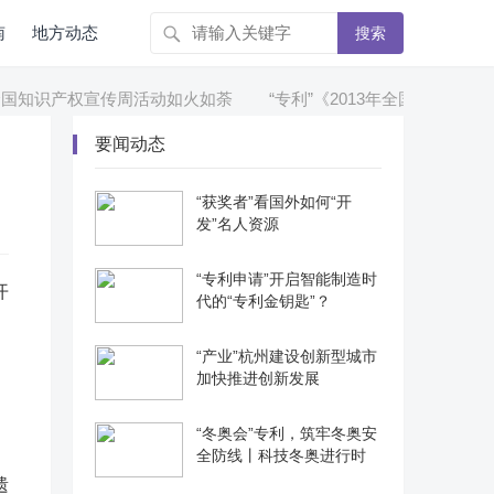
南
地方动态
搜索
]全国知识产权宣传周活动如火如荼
“专利”《2013年全国专利实力状
要闻动态
“获奖者”看国外如何“开
发”名人资源
“专利申请”开启智能制造时
开
代的“专利金钥匙”？
“产业”杭州建设创新型城市
加快推进创新发展
“冬奥会”专利，筑牢冬奥安
全防线丨科技冬奥进行时
遗