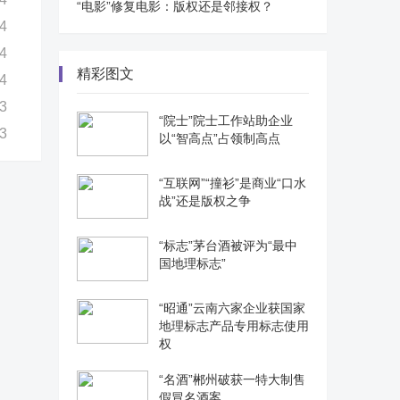
“电影”修复电影：版权还是邻接权？
4
4
精彩图文
4
3
“院士”院士工作站助企业
3
以“智高点”占领制高点
“互联网”“撞衫”是商业“口水
战”还是版权之争
“标志”茅台酒被评为“最中
国地理标志”
“昭通”云南六家企业获国家
地理标志产品专用标志使用
权
“名酒”郴州破获一特大制售
假冒名酒案