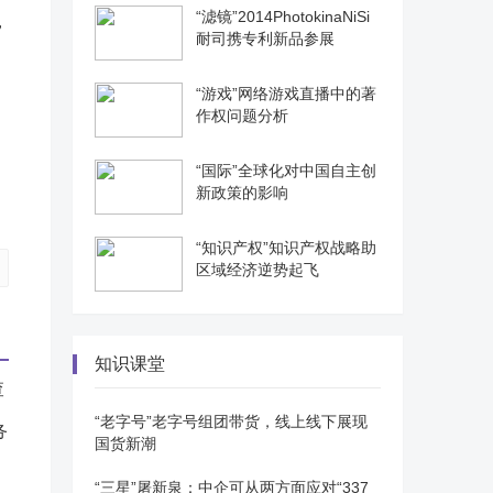
“滤镜”2014PhotokinaNiSi
，
耐司携专利新品参展
。
“游戏”网络游戏直播中的著
作权问题分析
“国际”全球化对中国自主创
新政策的影响
“知识产权”知识产权战略助
区域经济逆势起飞
知识课堂
“老字号”老字号组团带货，线上线下展现
务
国货新潮
“三星”屠新泉：中企可从两方面应对“337