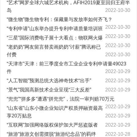
“艺术”网罗全球六城艺术机构，AFIH2019夏至回归王府半
岛
2022-10-30
“微生物”微生物专利：保藏量与发放率如何齐飞？
2022-10-30
“专利申请”山东举办提升专利申请质量培训班
2022-10-30
“三星”国际消费电子展十大看点：物联网火爆
2022-10-30
“老奶奶”网友留言替卖画奶奶“讨薪”腾讯称已
付费
2022-10-30
“天津市”天津：前三季度全市工业企业专利申请量49023
件
2022-10-29
“人工智能”预测总统大选神奇技术“出手”
2022-10-29
“景气”我国高新技术企业呈现“三大反差”
2022-10-29
“兜兜”“拼多多”遭遇“拼兜兜”，法院一审判赔70万元
2022-10-29
“山东省”山东小微企业知识产权质押融资最高
享20万贴息
2022-10-29
“互联网”加强网络版权保护加大严惩盗版者
2022-10-29
“旅游”旅游文创需摆脱“旅游纪念品”的羁绊
2022-10-28