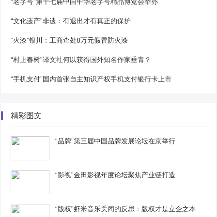
“老字号”第十七届中国中华老字号精品博览会举办
“文化遗产”非遗：有退出才有真正的保护
“火漆”银川：工商查处8万元假冒防火漆
“村上春树”译文社何以获得国外知名作家垂青？
“手机支付”国内首张自主知识产权手机支付银行卡上市
精彩图文
“品牌”第三届中国品牌发展论坛在京举行
“影视”金田影视年度论坛聚焦产业链打造
“版权”虾米音乐关闭的反思：版权才是立企之本