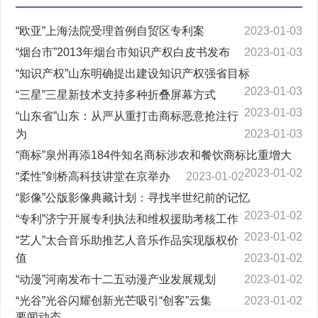
“欧亚”上海法院受理首例自贸区专利案
2023-01-03
“烟台市”2013年烟台市知识产权白皮书发布
2023-01-03
“知识产权”山东明确提出建设知识产权强省目标
2023-01-03
“三星”三星新技术支持多种折叠屏幕方式
2023-01-03
“山东省”山东：从严从重打击商标恶意抢注行
为
2023-01-03
“商标”泉州再添184件知名商标涉农和餐饮商标比重增大
2023-01-02
“柔性”剑桥高科技讲堂在京举办
2023-01-02
“影像”公版影像典藏计划：寻找半世纪前的记忆
2023-01-02
“专利”济宁开展专利执法和维权援助考核工作
2023-01-02
“艺人”太合音乐助推艺人音乐作品实现版权价
值
2023-01-02
“动漫”河南发布十二五动漫产业发展规划
2023-01-02
“光谷”光谷闪耀创新光芒吸引“创客”云集
2023-01-02
要闻动态