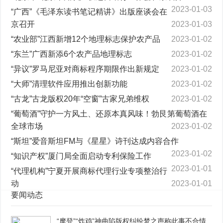
2023-01-03
“广西”《毛泽东读书笔记精讲》出版座谈会在
京召开
2023-01-03
“农业部”江西新增12个地理标志保护农产品
2023-01-02
“东兰”广西新添6个农产品地理标志
2023-01-02
“异议”罗马尼亚对商标程序期限作出新规定
2023-01-02
“大师”清理软件应用推出创新功能
2023-01-02
“古龙”古龙版权20年“空窗”古家兄弟维权
2023-01-02
“葡萄酒”守护一方风土、还原本真风味！勃艮第葡萄酒在
全球市场
2023-01-02
“斯坦”爱音斯坦FM与《星星》诗刊达成内容合作
2023-01-02
“知识产权”厦门局全面启动专利保险工作
2023-01-01
“代理机构”宁夏开展商标代理行业专项整治行
动
2023-01-01
要闻动态
“摩登”“炸鸡”神曲陷版权纠纷梦之声称此事不合情