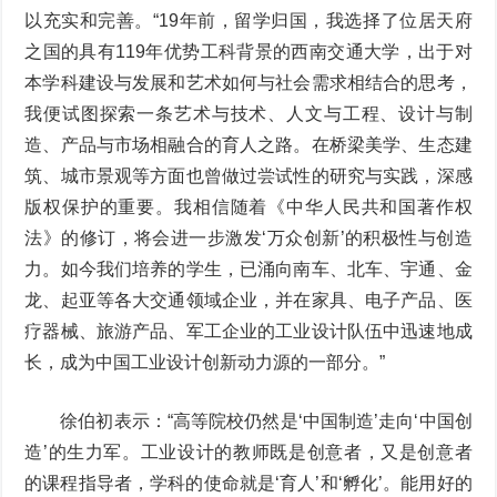
以充实和完善。“19年前，留学归国，我选择了位居天府
之国的具有119年优势工科背景的西南交通大学，出于对
本学科建设与发展和艺术如何与社会需求相结合的思考，
我便试图探索一条艺术与技术、人文与工程、设计与制
造、产品与市场相融合的育人之路。在桥梁美学、生态建
筑、城市景观等方面也曾做过尝试性的研究与实践，深感
版权保护的重要。我相信随着《中华人民共和国著作权
法》的修订，将会进一步激发‘万众创新’的积极性与创造
力。如今我们培养的学生，已涌向南车、北车、宇通、金
龙、起亚等各大交通领域企业，并在家具、电子产品、医
疗器械、旅游产品、军工企业的工业设计队伍中迅速地成
长，成为中国工业设计创新动力源的一部分。”
徐伯初表示：“高等院校仍然是‘中国制造’走向‘中国创
造’的生力军。工业设计的教师既是创意者，又是创意者
的课程指导者，学科的使命就是‘育人’和‘孵化’。能用好的