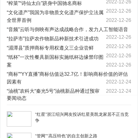
2022-12-26
“榨菜”“诗仙太白”跻身中国驰名商标
2022-12-26
“文化遗产”我国为非物质文化遗产保护立法属
全世界首例
2022-12-26
“音频”云听与倒映有声达成战略合作，发力人工智能语音
2022-12-26
“拉萨市”拉萨农作物新品种新技术引进成功
2022-12-26
“湄潭县”质押商标专用权遵义三企业尝鲜
2022-12-26
“纸杯”一次性餐具新国标实施纸杯边缘禁印图
案
2022-12-26
“商标”“YY直播”商标估值达32.7亿！影响商标价值的评估
因素有
2022-12-24
“油桃”农科大“秦光5号”油桃新品种通过预审
2022-12-24
要闻动态
“红星”浙江绍兴网友投诉红星美凯龙家居不正当竞
争
“管网”“高压特色”的自主创新之路