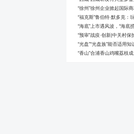
“徐州”徐州企业掀起国际
“福克斯”鲁伯特·默多克
“海底”上市遇风波，“海底
“预审”战疫·创新|中关
“光盘”“光盘族”能否适用
“香山”合浦香山鸡嘴荔枝