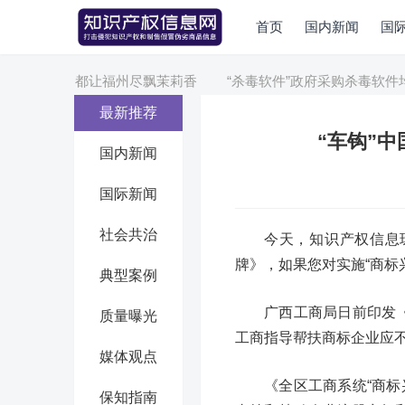
首页
国内新闻
国
茉莉花茶之都让福州尽飘茉莉香
“杀毒软件”政府采购杀毒软件均
最新推荐
“车钩”
国内新闻
国际新闻
社会共治
今天，知识产权信息
牌》，如果您对实施“商标
典型案例
广西工商局日前印发
质量曝光
工商指导帮扶商标企业应不
媒体观点
《全区工商系统“商
保知指南