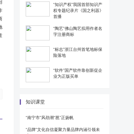
创
“知识产权”我国首部知识产
作
权专题纪录片《国之利器》
首播
商
驰
“陶艺”佛山陶艺拟用作者名
字注册商标
童
“标志”浙江台州首笔地标保
险落地
“软件”国产软件靠创新促企
业为正版买单
知识课堂
“南宁市”风劲潮“邕”正扬帆
“品牌”文化自信凝聚力量品牌内涵引领未