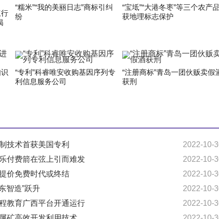
“糯米”“我的美丽日志”商标引纠
“宝坻”“大港冬枣”等三个农产
权行
纷
获地理标志保护
揭
知识
“专利”科睿唯安收购基因序列专
“注册商标”青岛一团伙贩卖假
利信息服务公司
获刑
研制技术首获美国专利
2022-10-3
音乐付费箭在弦上引而难发
2022-10-3
幅提价免费时代或终结
2022-10-3
广东智造”跃升
2022-10-3
远程教育广西平台开通运行
2022-10-3
金属矿高效开发利用技术
2022-10-3