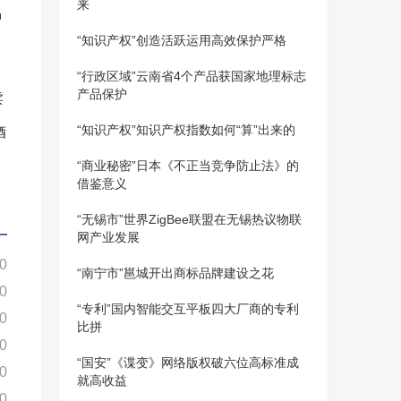
来
品
“知识产权”创造活跃运用高效保护严格
“行政区域”云南省4个产品获国家地理标志
产品保护
“知识产权”知识产权指数如何“算”出来的
酒
“商业秘密”日本《不正当竞争防止法》的
借鉴意义
“无锡市”世界ZigBee联盟在无锡热议物联
网产业发展
0
“南宁市”邕城开出商标品牌建设之花
0
“专利”国内智能交互平板四大厂商的专利
0
比拼
0
“国安”《谍变》网络版权破六位高标准成
0
就高收益
0