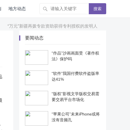
南
地方动态
搜索
“万元”新疆再拨专款资助获得专利授权的发明人
“艺术”网罗全球
要闻动态
“作品”沙画画面受《著作权
法》保护吗
“软件”我国付费软件盗版率
品
达41%
“版权”影视文学版权交易需
要交易平台市场化
级
“苹果公司”未来iPhone或将
没有音频孔
，