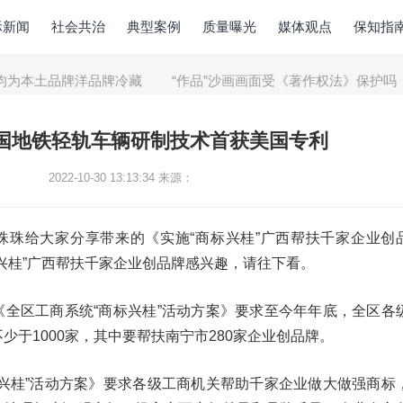
际新闻
社会共治
典型案例
质量曝光
媒体观点
保知指
为本土品牌洋品牌冷藏
“作品”沙画画面受《著作权法》保护吗
中国地铁轻轨车辆研制技术首获美国专利
2022-10-30 13:13:34
来源：
珠珠给大家分享带来的《实施“商标兴桂”广西帮扶千家企业创
兴桂”广西帮扶千家企业创品牌感兴趣，请往下看。
《全区工商系统“商标兴桂”活动方案》要求至今年年底，全区各
少于1000家，其中要帮扶南宁市280家企业创品牌。
标兴桂”活动方案》要求各级工商机关帮助千家企业做大做强商标