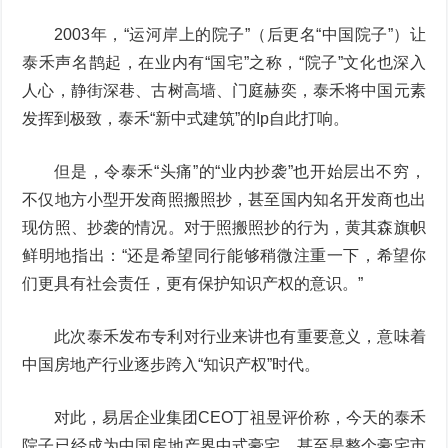
2003年，“运河岸上的院子”（后更名“中国院子”）让
泰禾声名鹊起，在业内有“国宅”之称，“院子”文化也深入
人心，静街深巷、古树高墙、门庭赫奕，泰禾将中国元素
发挥到极致，泰禾“新中式建筑”的Ip自此打响。
但是，令泰禾“头痛”的“业内抄袭”也开始层出不穷，
不仅地方小型开发商照搬照抄，甚至国内知名开发商也出
现仿照、抄袭的情况。对于照搬照抄的行为，黄其森旗帜
鲜明地指出：“还是希望同行能够稍微注重一下，希望你
们更具有社会责任，更有保护知识产权的意识。”
此次泰禾发布专利对行业来讲也有重要意义，意味着
中国房地产行业逐步跨入“知识产权”时代。
对此，易居企业集团CEO丁祖昱评价称，今天的泰禾
院子已经成为中国房地产界中式豪宅、甚至是整个豪宅市