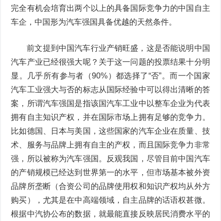
完全有机会培育出两个以上的具备国际竞争力的中国自主
车企，中国形为汽车强国具备优越的天然条件。
前文提到中国汽车行业产销旺盛，这是否能说明中国
汽车产业已经很强大呢？关于这一问题的投票结果十分明
显。几乎所有参与者（90%）都选择了“否”。而一个国家
汽车工业强大与否的标志从国际经验中可以得出清晰的答
案，所谓汽车强国是指该国汽车工业中以整车企业为代表
拥有自主知识产权，并在国际市场上拥有足够的竞争力。
比如德国、日本与美国，这些国家的汽车企业在质量、技
术、服务与品牌上拥有自主的产权，而且国际竞争力非常
强，所以被称为汽车强国。反观我国，尽管目前中国汽车
的产销规模已经达到世界第一的水平，但市场基本被外资
品牌所垄断（合资公司的品牌使用权和知识产权均从外方
购买），尤其是在中高端领域，自主品牌的话语权甚微。
根据中汽协公布的数据，就最能直接反映居民消费水平的