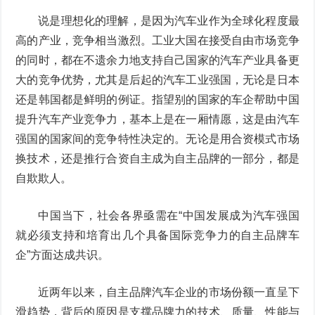
说是理想化的理解，是因为汽车业作为全球化程度最
高的产业，竞争相当激烈。工业大国在接受自由市场竞争
的同时，都在不遗余力地支持自己国家的汽车产业具备更
大的竞争优势，尤其是后起的汽车工业强国，无论是日本
还是韩国都是鲜明的例证。指望别的国家的车企帮助中国
提升汽车产业竞争力，基本上是在一厢情愿，这是由汽车
强国的国家间的竞争特性决定的。无论是用合资模式市场
换技术，还是推行合资自主成为自主品牌的一部分，都是
自欺欺人。
中国当下，社会各界亟需在“中国发展成为汽车强国
就必须支持和培育出几个具备国际竞争力的自主品牌车
企”方面达成共识。
近两年以来，自主品牌汽车企业的市场份额一直呈下
滑趋势，背后的原因是支撑品牌力的技术、质量、性能与