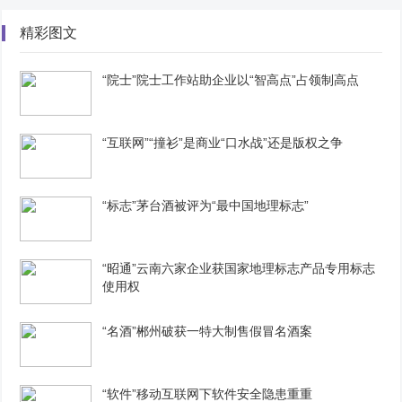
精彩图文
“院士”院士工作站助企业以“智高点”占领制高点
“互联网”“撞衫”是商业“口水战”还是版权之争
“标志”茅台酒被评为“最中国地理标志”
“昭通”云南六家企业获国家地理标志产品专用标志
使用权
“名酒”郴州破获一特大制售假冒名酒案
“软件”移动互联网下软件安全隐患重重