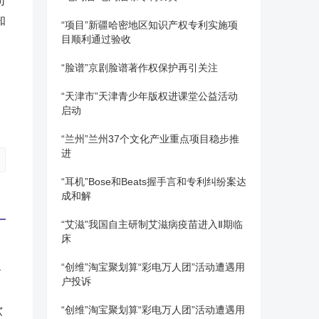
司
知
“项目”新疆哈密地区知识产权专利实施项
目顺利通过验收
“脸谱”京剧脸谱著作权保护再引关注
“天津市”天津青少年版权进课堂公益活动
启动
“兰州”兰州37个文化产业重点项目稳步推
进
“耳机”Bose和Beats握手言和专利纠纷案达
成和解
“艾滋”我国自主研制艾滋病疫苗进入Ⅱ期临
床
之
“创维”淘宝聚划算“彩电万人团”活动遭遇用
户投诉
“创维”淘宝聚划算“彩电万人团”活动遭遇用