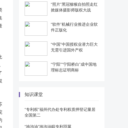
“照片”黑冠猕猴自拍照走红
类
掀媒体摄影师版权大战
集
“软件”机械行业推进企业软
量
件正版化
“中国”中国授权业潜力巨大
。
无需引进国外产权
比
“宁阳”“宁阳桥白”成中国地
，
理标志证明商标
了
权
知识课堂
苏
“专利权”福州代办处专利权质押登记量居
院
全国第二
的
“地沟油”地沟油晾专利羽翼