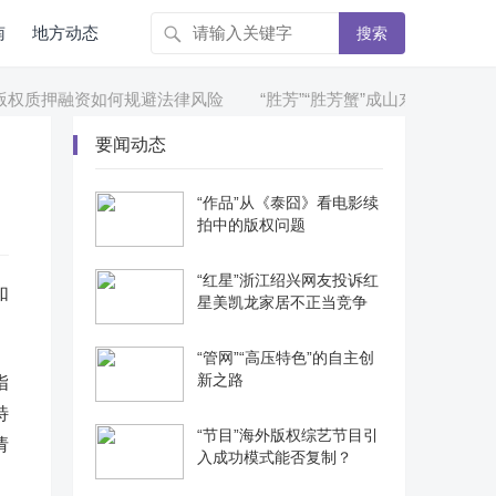
南
地方动态
搜索
权质押融资如何规避法律风险
“胜芳”“胜芳蟹”成山东省首个拥有
要闻动态
“作品”从《泰囧》看电影续
拍中的版权问题
“红星”浙江绍兴网友投诉红
如
星美凯龙家居不正当竞争
“管网”“高压特色”的自主创
新之路
指
特
“节目”海外版权综艺节目引
请
入成功模式能否复制？