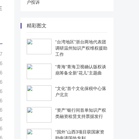
户投诉
正
精彩图文
“台湾地区”浙台两地代表团
调研温州知识产权维权援助
7
工作
6
“青海”青海卫视确认版权谈
6
崩筹备全新“花儿”主题曲
6
“文化”首个文化保税中心落
6
户北京
6
6
“资产”银行间首单知识产权
类融资租赁支持票据发行
6
6
“国外”山西3项目获国家资
6
助申请国外专利