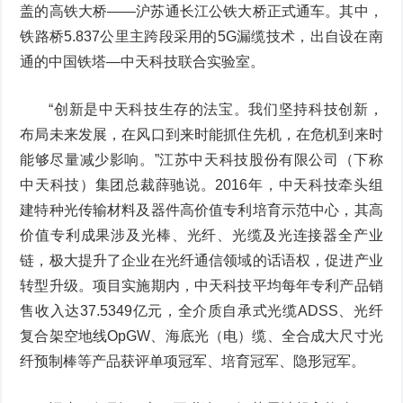
盖的高铁大桥——沪苏通长江公铁大桥正式通车。其中，
铁路桥5.837公里主跨段采用的5G漏缆技术，出自设在南
通的中国铁塔—中天科技联合实验室。
“创新是中天科技生存的法宝。我们坚持科技创新，
布局未来发展，在风口到来时能抓住先机，在危机到来时
能够尽量减少影响。”江苏中天科技股份有限公司（下称
中天科技）集团总裁薛驰说。2016年，中天科技牵头组
建特种光传输材料及器件高价值专利培育示范中心，其高
价值专利成果涉及光棒、光纤、光缆及光连接器全产业
链，极大提升了企业在光纤通信领域的话语权，促进产业
转型升级。项目实施期内，中天科技平均每年专利产品销
售收入达37.5349亿元，全介质自承式光缆ADSS、光纤
复合架空地线OpGW、海底光（电）缆、全合成大尺寸光
纤预制棒等产品获评单项冠军、培育冠军、隐形冠军。