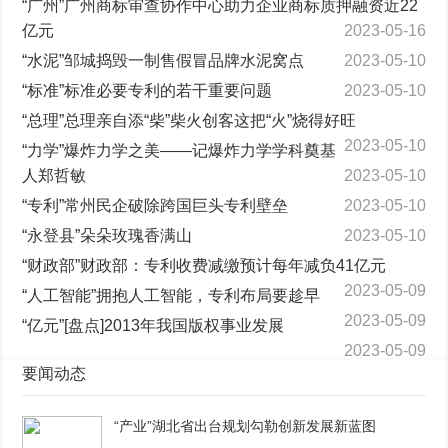
“广州”广州商标审查协作中心助力企业商标质押融资近22
亿元
2023-05-16
“水泥”邹城捣毁一制售假冒品牌水泥窝点
2023-05-10
“标准”标准必要专利的若干重要问题
2023-05-10
“总理”总理亲自添“柴”柴火创客这把“火”烧得好旺
2023-05-10
“力学”爆炸力学之美——记爆炸力学学科奠基
人郑哲敏
2023-05-10
“专利”常州民企破除跨国巨头专利壁垒
2023-05-10
“永登县”朵朵玫瑰香满山
2023-05-10
“财政部”财政部：专利收费减缴预计每年减负41亿元
2023-05-09
“人工智能”拥抱人工智能，专利布局要趁早
2023-05-09
“亿元”[盘点]2013年我国版权事业发展
2023-05-09
要闻动态
“产业”湖北省出台规划勾勒创新发展新蓝图