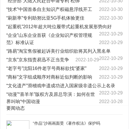
“经济部”大陆人民赴台申请专利“松绑”
2022-10-30
“技术”中国首条自主知识产权磁悬浮线开工
2022-10-30
“刷新率”专利助努比亚5G手机体验更佳
2022-10-30
“起重机”2012年超大吨位履带式起重机发展形势向好
2022-10-29
“企业”山东企业首获《企业知识产权管理规
范》标准认证
2022-10-29
“路易”淘宝售假被起诉美行业组织欲将其列入黑名单
2022-10-29
“京东”京东指责易迅不正当竞争
2022-10-29
“老字号”沈阳16件老字号商标欲找“婆家”
2022-10-29
“商标”文字组成顺序对商标近似判断的影响
2022-10-29
“文化遗产”滑稽戏申遗成功进入国家级非遗公示上名录
2022-10-29
“动漫”“喜羊羊”版权方及原总导演：如何在世
界叫响“中国动漫
2022-10-28
要闻动态
“作品”沙画画面受《著作权法》保护吗