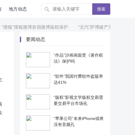
南
地方动态
搜索
搜狐”搜狐微博首倡微博版权保护
“北汽”萨博破产无碍北汽自主产
要闻动态
“作品”沙画画面受《著作权
法》保护吗
“软件”我国付费软件盗版率
主
达41%
“版权”影视文学版权交易需
要交易平台市场化
表
众
“苹果公司”未来iPhone或将
没有音频孔