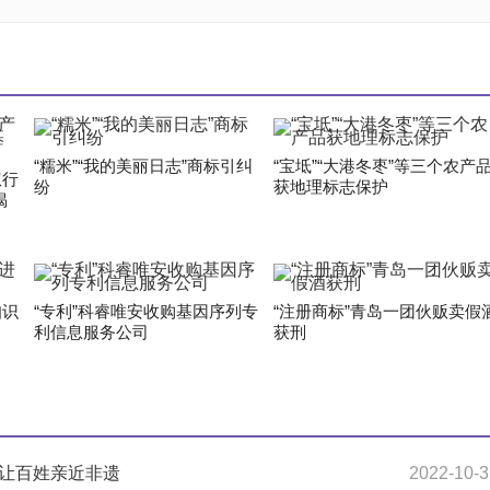
“糯米”“我的美丽日志”商标引纠
“宝坻”“大港冬枣”等三个农产
权行
纷
获地理标志保护
揭
知识
“专利”科睿唯安收购基因序列专
“注册商标”青岛一团伙贩卖假
利信息服务公司
获刑
护让百姓亲近非遗
2022-10-3