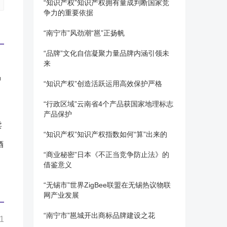
“知识产权”知识产权拥有量成判断国家竞
争力的重要依据
“南宁市”风劲潮“邕”正扬帆
“品牌”文化自信凝聚力量品牌内涵引领未
来
品
“知识产权”创造活跃运用高效保护严格
“行政区域”云南省4个产品获国家地理标志
产品保护
“知识产权”知识产权指数如何“算”出来的
酒
“商业秘密”日本《不正当竞争防止法》的
借鉴意义
“无锡市”世界ZigBee联盟在无锡热议物联
网产业发展
“南宁市”邕城开出商标品牌建设之花
1