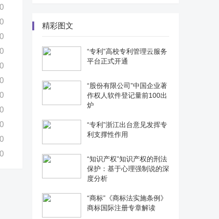
0
0
精彩图文
0
0
“专利”高校专利管理云服务
平台正式开通
0
0
“股份有限公司”中国企业著
0
作权人软件登记量前100出
炉
0
0
“专利”浙江出台意见发挥专
利支撑性作用
0
0
“知识产权”知识产权的刑法
保护：基于心理强制说的深
度分析
“商标”《商标法实施条例》
商标国际注册专章解读