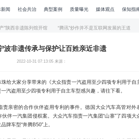
际新闻
社会共治
典型案例
质量曝光
媒体观点
保知指
”陕西非遗陈列馆开馆
“腾讯”炒作并不是互联网发展的王道
“
”宁波非遗传承与保护让百姓亲近非遗
2022-10-31 07:13:05
来源：
珠珠给大家分享带来的《大众指责一汽盗用至少四项专利用于自
责一汽盗用至少四项专利用于自主车型感兴趣，请往下看。
指责亲密的合作伙伴盗用专利的事件。德国大众汽车高管对外
作伙伴一汽集团侵权案。大众汽车指责一汽集团“山寨”了四项大
牌车型“奔腾B50”上。