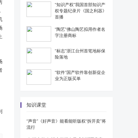
仿
“知识产权”我国首部知识产
，
权专题纪录片《国之利器》
首播
机
场
“陶艺”佛山陶艺拟用作者名
字注册商标
上
“标志”浙江台州首笔地标保
险落地
场
者
“软件”国产软件靠创新促企
业为正版买单
知识课堂
到
“声音”《好声音》能看能听版权“拆开卖”将
流行