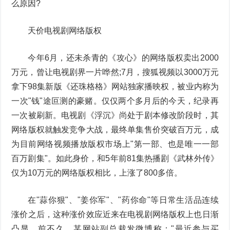
么原因?
天价电视剧网络版权
今年6月，还未杀青的《攻心》的网络版权卖出2000
万元，曾让电视剧界一片哗然;7月，搜狐视频以3000万元
拿下98集新版《还珠格格》网站独家播映权，被业内称为
一次"钱"途叵测的豪赌。仅仅两个多月后的今天，纪录再
一次被刷新。电视剧《浮沉》尚处于剧本修改阶段时，其
网络版权就触发竞争大战，最终单集售价突破百万元，成
为目前网络视频播放版权市场上"第一部、也是唯一一部
百万剧集"。如此身价，和5年前81集热播剧《武林外传》
仅为10万元的网络版权相比，上涨了800多倍。
在"蒜你狠"、"姜你军"、"药你命"等日常生活品连续
涨价之后，这种涨价效应近来在电视剧网络版权上也日渐
凸显。前不久，某网站副总裁发微博称："最近参与买